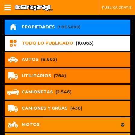
PUBLICÁ GRATIS
PROPIEDADES
(+ DE 5.000)
TODO LO PUBLICADO
(18.063)
AUTOS
(8.602)
UTILITARIOS
(764)
CAMIONETAS
(2.546)
CAMIONES Y GRÚAS
(430)
MOTOS