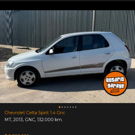
Chevrolet Celta Spirit 1.4 Gnc
MT
,
2013
,
GNC
,
132.000 km.