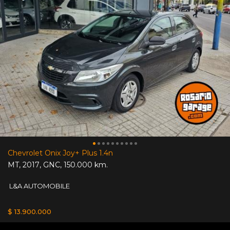
Chevrolet Onix Joy+ Plus 1.4n
MT
,
2017
,
GNC
,
150.000 km.
L&A AUTOMOBILE
$ 13.900.000