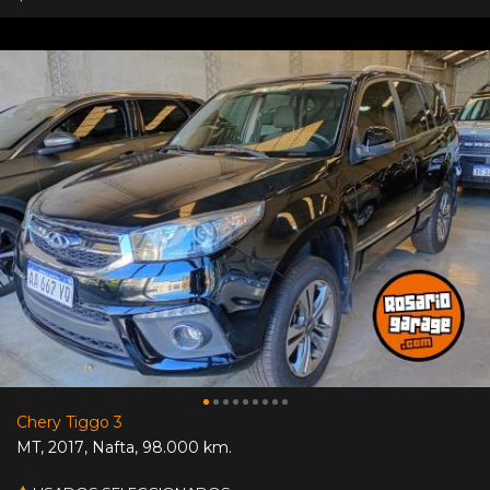
Chery Tiggo 3
MT
,
2017
,
Nafta
,
98.000 km.