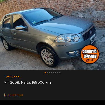
Fiat Siena
MT
,
2008
,
Nafta
,
166.000 km.
$ 8.000.000