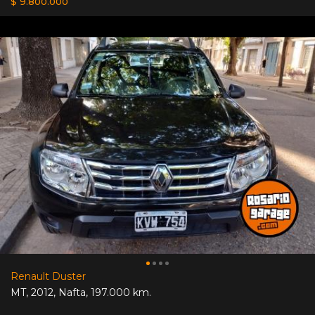
$ 9.800.000
Renault Duster
MT
,
2012
,
Nafta
,
197.000 km.