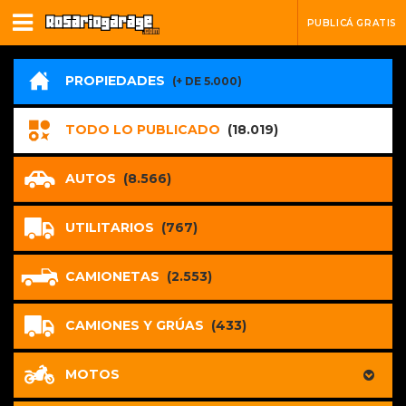
PUBLICÁ GRATIS
PROPIEDADES
(+ DE 5.000)
TODO LO PUBLICADO
(18.019)
AUTOS
(8.566)
UTILITARIOS
(767)
CAMIONETAS
(2.553)
CAMIONES Y GRÚAS
(433)
MOTOS