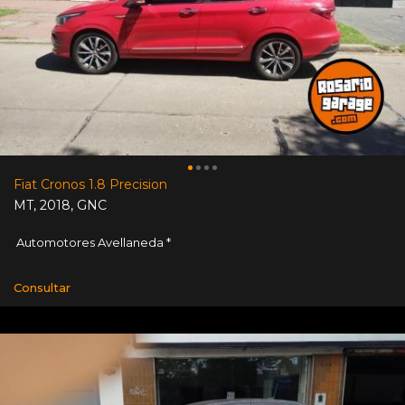
Fiat Cronos 1.8 Precision
MT
,
2018
,
GNC
Automotores Avellaneda *
Consultar