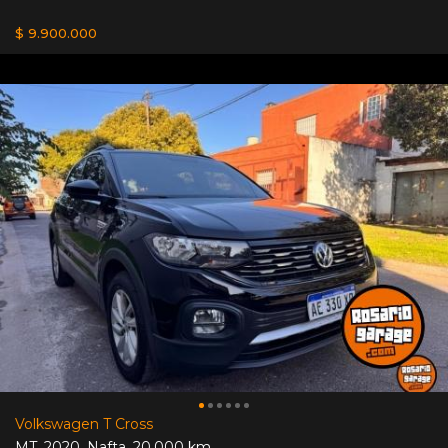
$ 9.900.000
Volkswagen T Cross
MT
,
2020
,
Nafta
,
20.000 km.