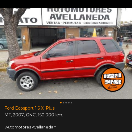
Ford Ecosport 1.6 Xl Plus
MT
,
2007
,
GNC
,
150.000 km.
Automotores Avellaneda *