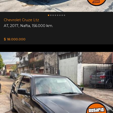
Chevrolet Cruze Ltz
AT
,
2017
,
Nafta
,
156.000 km.
$ 18.000.000