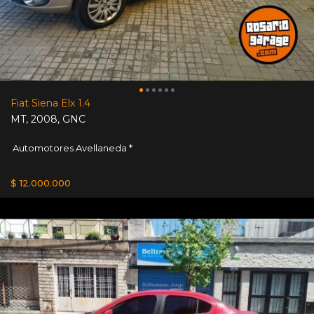
Fiat Siena Elx 1.4
MT
,
2008
,
GNC
Automotores Avellaneda *
$ 12.000.000