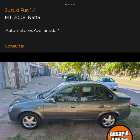
Suzuki Fun 1.4
MT
,
2008
,
Nafta
Automotores Avellaneda *
Consultar