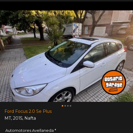
Ford Focus 2.0 Se Plus
MT
,
2015
,
Nafta
Automotores Avellaneda *