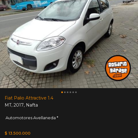
Fiat Palio Attractive 1.4
MT
,
2017
,
Nafta
Automotores Avellaneda *
$ 13.500.000