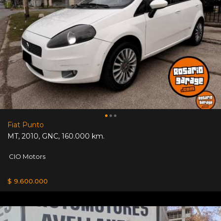
Fiat Punto
MT
,
2010
,
GNC
,
160.000 km.
CIO Motors
$ 9.600.000