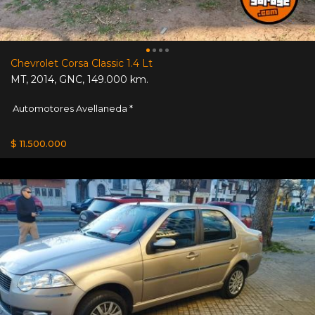
Chevrolet Corsa Classic 1.4 Lt
MT
,
2014
,
GNC
,
149.000 km.
Automotores Avellaneda *
$ 11.500.000