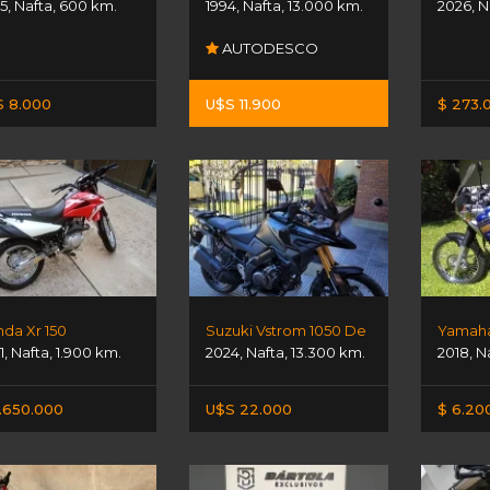
5
,
Nafta
,
600 km.
1994
,
Nafta
,
13.000 km.
2026
,
N
AUTODESCO
 8.000
U$S 11.900
$ 273.
da Xr 150
Suzuki Vstrom 1050 De
Yamaha
1
,
Nafta
,
1.900 km.
2024
,
Nafta
,
13.300 km.
2018
,
N
.650.000
U$S 22.000
$ 6.20