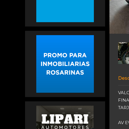
Desc
VAL
FIN
TARJ
AV E