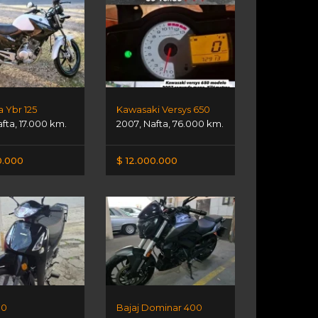
 Ybr 125
Kawasaki Versys 650
afta
,
17.000 km.
2007
,
Nafta
,
76.000 km.
0.000
$ 12.000.000
10
Bajaj Dominar 400