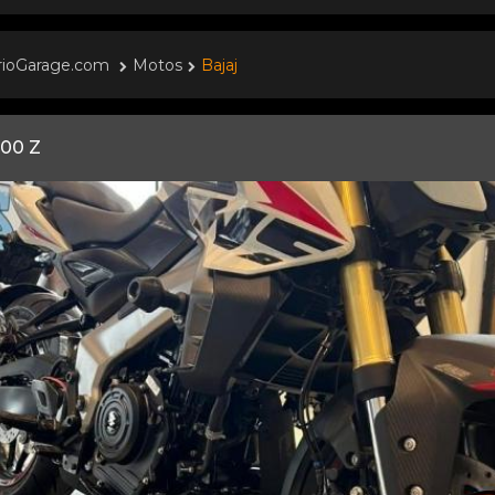
rioGarage.com
Motos
Bajaj
00 Z