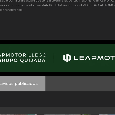
sable por la transacción que se realice entre las partes. Recomendamos NUNC
ar ni señar un vehículo a un PARTICULAR sin antes ir al REGISTRO AUTOM
 la transferencia.
avisos publicados