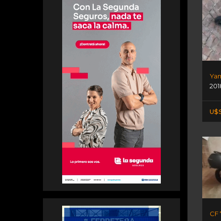
Yam
201
U$S
CF 