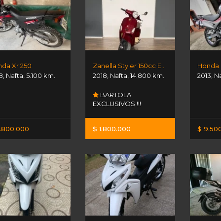
da Xr 250
Zanella Styler 150cc Exclusive
Honda 
8
,
Nafta
,
5.100 km.
2018
,
Nafta
,
14.800 km.
2013
,
N
BARTOLA
EXCLUSIVOS !!!
.800.000
$ 1.800.000
$ 9.50