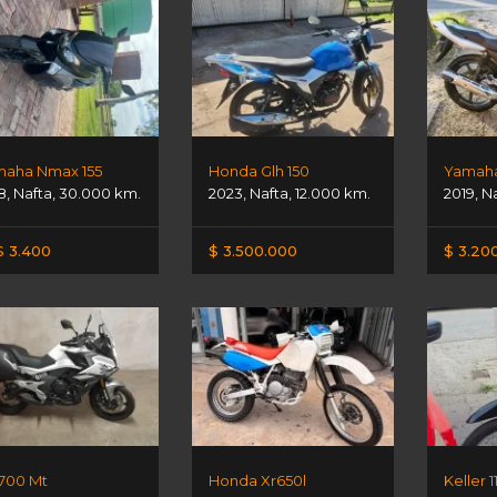
aha Nmax 155
Honda Glh 150
Yamaha
8
,
Nafta
,
30.000 km.
2023
,
Nafta
,
12.000 km.
2019
,
N
 3.400
$ 3.500.000
$ 3.20
700 Mt
Honda Xr650l
Keller 1