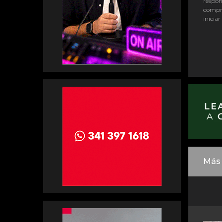
respon
compr
iniciar
Más 