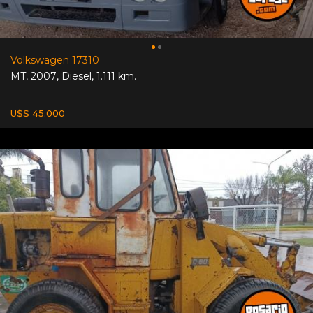
Volkswagen 17310
MT
,
2007
,
Diesel
,
1.111 km.
U$S 45.000