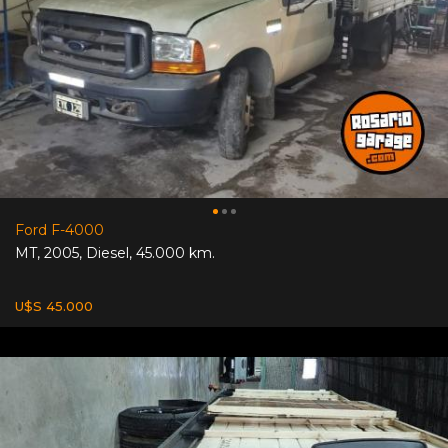
Ford F-4000
MT
,
2005
,
Diesel
,
45.000 km.
U$S 45.000