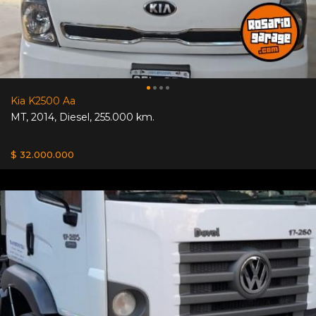
Kia K2500 Aa
MT
,
2014
,
Diesel
,
255.000 km.
$ 32.000.000