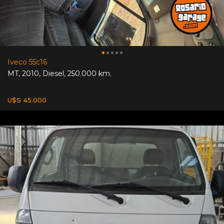
Iveco 55c16
MT
,
2010
,
Diesel
,
250.000 km.
U$S 45.000