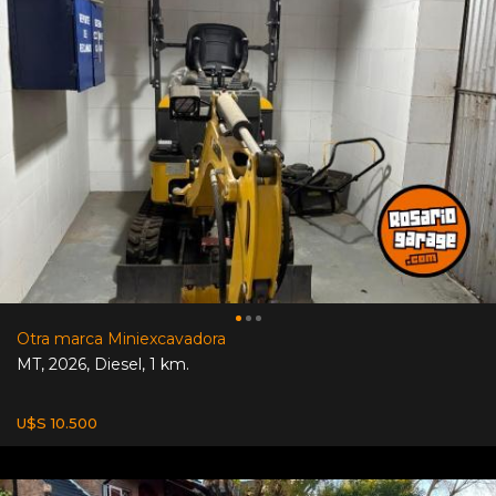
Otra marca Miniexcavadora
MT
,
2026
,
Diesel
,
1 km.
U$S 10.500