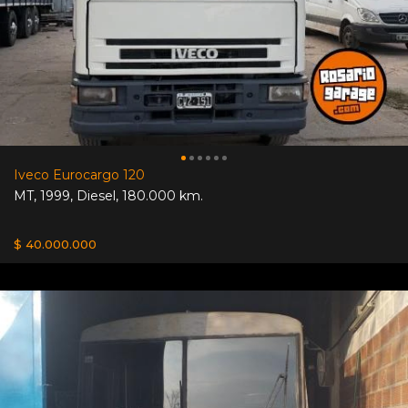
Iveco Eurocargo 120
MT
,
1999
,
Diesel
,
180.000 km.
$ 40.000.000