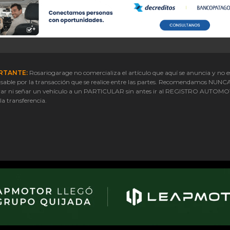
RTANTE:
Rosariogarage no comercializa el artículo que aquí se anuncia y no e
sable por la transacción que se realice entre las partes. Recomendamos NUNC
ar ni señar un vehículo a un PARTICULAR sin antes ir al REGISTRO AUTOM
 la transferencia.