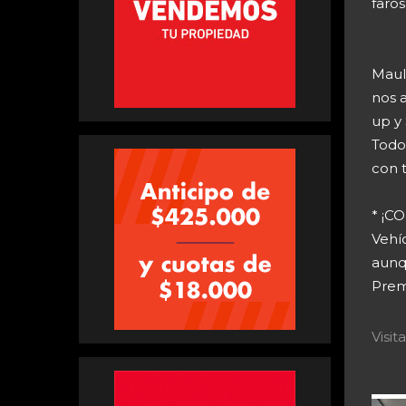
faros
Maul
nos a
up y 
Todo
con 
* ¡
Vehí
aunq
Prem
Visi