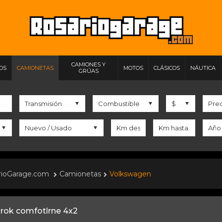
CAMIONES Y
IOS
CAMIONETAS
MOTOS
CLÁSICOS
NÁUTICA
GRÚAS
rioGarage.com
Camionetas
Volkswagen
ok comfotlrne 4x2