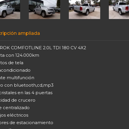
ripción ampliada
OK COMFOTLINE 2.0L TDI 180 CV 4X2
ta con 124.000km
tos de tela
 acondicionado
nte multifunción
ro con bluetooth,cd,mp3
cristales en las 4 puertas
cidad de crucero
e centralizado
os eléctricos
ores de estacionamiento