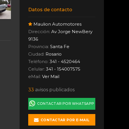
Datos de contacto
Maulion Automotores
Dirección:
Av Jorge NewBery
9136
Provincia:
Santa Fe
Ciudad:
Rosario
Teléfono:
341 - 4520464
Celular:
341 - 154007575
eMail:
Ver Mail
33
avisos publicados
CONTACTAR POR WHATSAPP
CONTACTAR POR E-MAIL