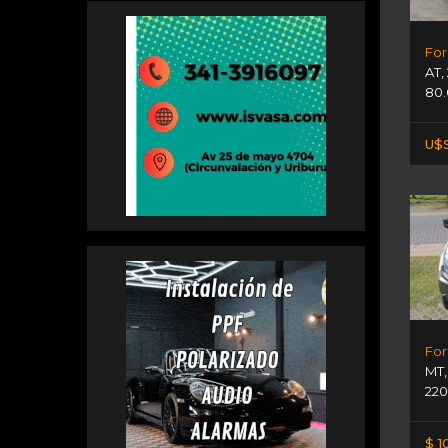
For
AT
,
80.
U$S
For
MT
220
$ 1