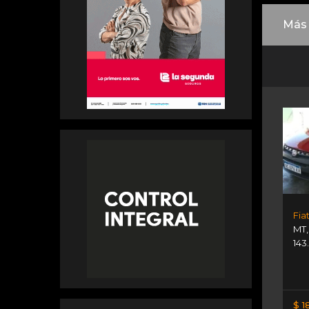
Más 
Fia
MT
143
$ 1