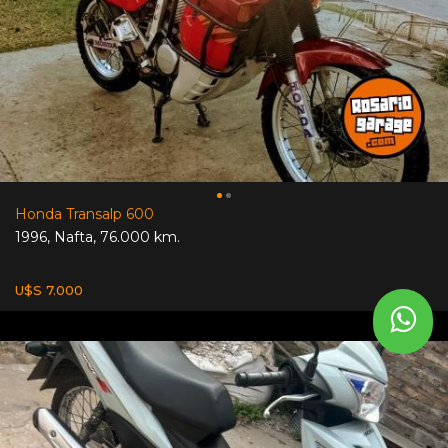
Honda Transalp 600
1996
,
Nafta
,
76.000 km.
U$S 7.000