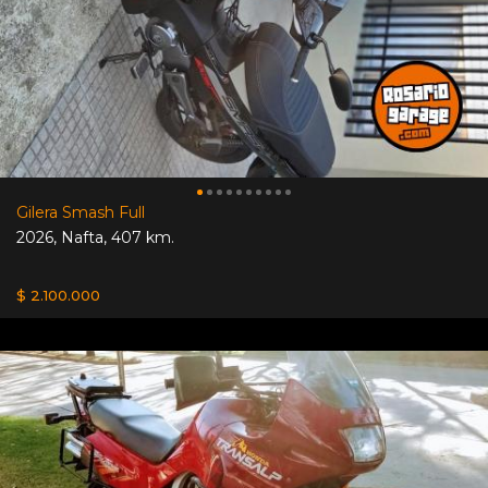
Gilera Smash Full
2026
,
Nafta
,
407 km.
$ 2.100.000