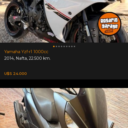
Yamaha Yzf-r1 1000cc
2014
,
Nafta
,
22.500 km.
U$S 24.000