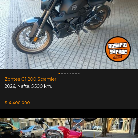
Zontes G1 200 Scramler
2026
,
Nafta
,
5.500 km.
$ 4.400.000