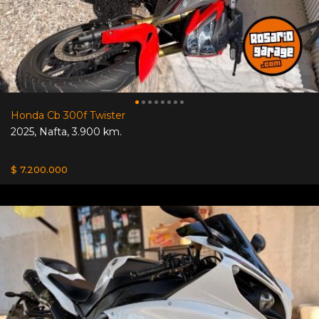
Honda Cb 300f Twister
2025
,
Nafta
,
3.900 km.
$ 7.200.000