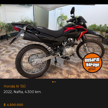
Honda Xr 150
2022
,
Nafta
,
4.300 km.
$ 4.500.000