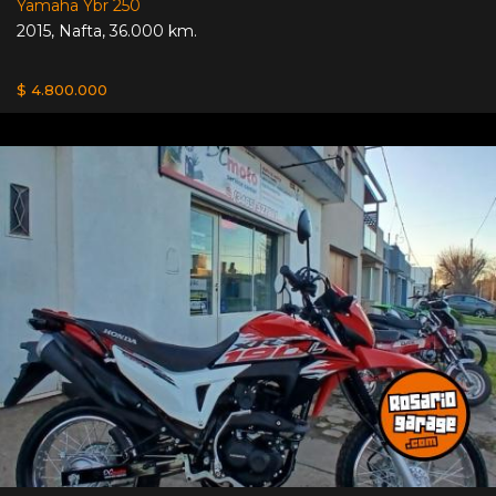
Yamaha Ybr 250
2015
,
Nafta
,
36.000 km.
$ 4.800.000