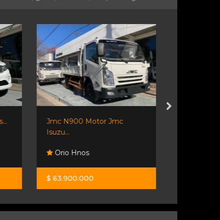
...
Jmc N900 Motor Jmc
Isuzu Npr75
Isuzu...
Orio Hnos
Orio Hno
$ 63.900.000
$ 79.500.0