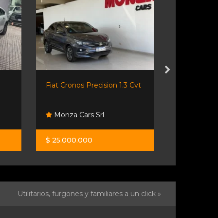
Fiat Cronos Precision 1.3 Cvt
Romano Mu
Monza Cars Srl
Romano M
$ 25.000.000
$ 17.000.0
Utilitarios, furgones y familiares a un click »