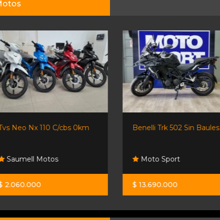
otos
Tvs Neo Nx 110 C/cbs 0km
Benelli Trk 502 Sin Baules.
Saumell Motos
Moto Sport
$ 2.060.000
$ 13.690.000