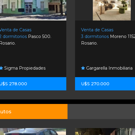
Venta de Casas
Venta de Casas
2 dormitorios
Pasco 500.
3 dormitorios
Moreno 1152
Rosario.
Rosario.
Sigma Propiedades
Gargarella Inmobiliaria
U$S 278.000
U$S 270.000
utos