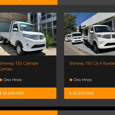
Shineray T30 C/simple
Shineray T30 C/s 4 Ruedas
Gomas...
Orio Hnos
Orio Hnos
$ 32.200.000
$ 32.200.000