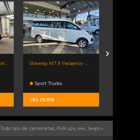
n...
Shineray M7 9 Pasajeros -...
Kangoo 2016 
Evolutio
Sport Trucks
Celularesro
U$S 29.958
$ 12.400.0
Todo tipo de camionetas, Pick ups, 4x4, Jeeps »