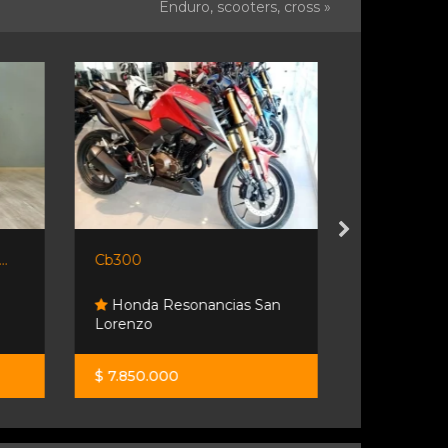
Enduro, scooters, cross »
..
Cb300
Morbidelli M
Honda Resonancias San
Lorenzo
Moto Spo
$ 7.850.000
$ 10.490.0