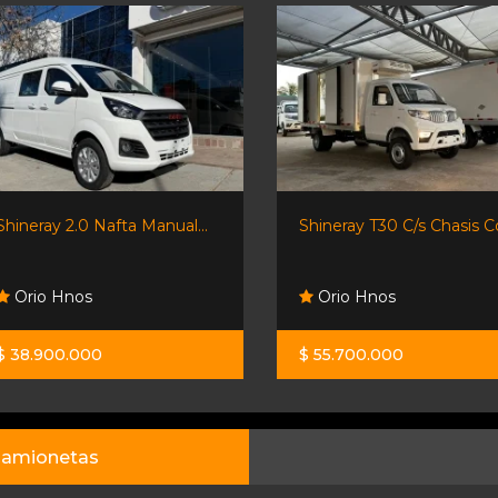
Shineray 2.0 Nafta Manual...
Shineray T30 C/s Chasis Co
Orio Hnos
Orio Hnos
$ 38.900.000
$ 55.700.000
amionetas