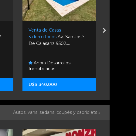
Venta de Casas
Venta de C
.
3 dormitorios
Av. San José
2 dormitori
De Calasanz 9502....
Roldan.
Ahora Desarrollos
Inmobiliarios
Ramirez 
U$S 340.000
U$S 135.00
Autos, vans, sedans, coupés y cabriolets »