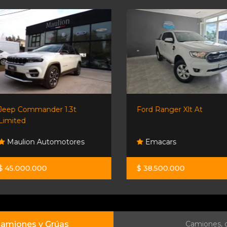
Jeep Commander 1.3t
Ford Ranger Xlt At
Limited
Maulion Automotores
Emacars
$ 45.000.000
$ 38.500.000
amiones y Grúas
Camiones, c