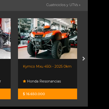
Cuatriciclos y UTVs »
Kymco Mxu 450i - 2025 0km
Trx 420
Honda Re
r
Honda Resonancias
Lorenzo
$ 16.650.000
U$S 10.900