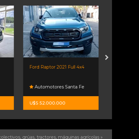
Ford Raptor 2021 Full 4x4
Q5 3.0 V6 Qu
Automotores Santa Fe
Desumvil
U$S 52.000.000
U$S 26.90
olectivos, grúas, tractores, máquinas agrícolas »