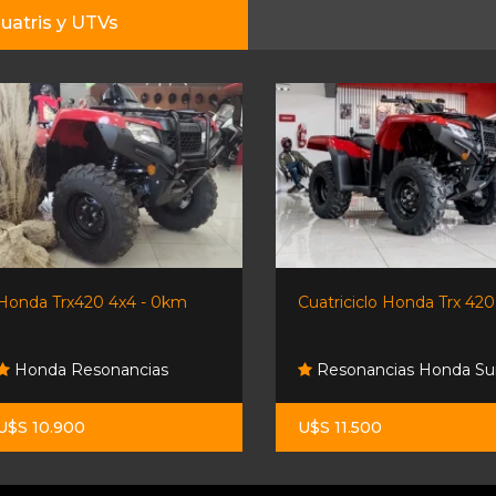
uatris y UTVs
Honda Trx420 4x4 - 0km
Cuatriciclo Honda Trx 420
Honda Resonancias
Resonancias Honda Su
U$S 10.900
U$S 11.500