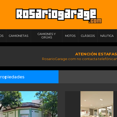
CAMIONES Y
IOS
CAMIONETAS
MOTOS
CLÁSICOS
NÁUTICA
GRÚAS
ATENCIÓN ESTAFAS
RosarioGarage.com no contacta telefónicam
ropiedades