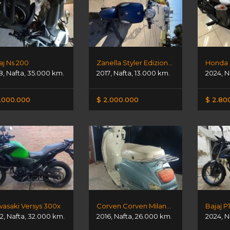
aj Ns 200
Zanella Styler Edizione 150
Honda 
8
,
Nafta
,
35.000 km.
2017
,
Nafta
,
13.000 km.
2024
,
N
.000.000
$ 2.000.000
$ 2.80
asaki Versys 300x
Corven Corven Milano 150
Bajaj P
2
,
Nafta
,
32.000 km.
2016
,
Nafta
,
26.000 km.
2024
,
N