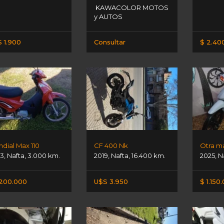
KAWACOLOR MOTOS
y AUTOS
 1.900
Consultar
$ 2.40
dial Max 110
CF 400 Nk
Otra m
3
,
Nafta
,
3.000 km.
2019
,
Nafta
,
16.400 km.
2025
,
N
.200.000
U$S 3.950
$ 1.150