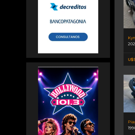
202
U$S
Pia
199