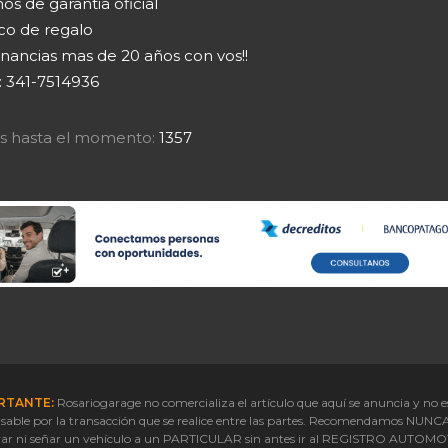
os de garantia oficial
co de regalo
nancias mas de 20 años con vos!!
 341-7514936
tas hasta el momento:
1357
RTANTE:
Rosariogarage no comercializa el artículo que aquí se anuncia y no e
sable por la transacción que se realice entre las partes. Recomendamos NUNC
ar ni señar un vehículo a un PARTICULAR sin antes ir al REGISTRO AUTOM