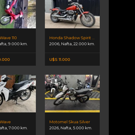
Wave 110
Honda Shadow Spirit 750
afta
,
9.000 km.
2006
,
Nafta
,
22.000 km.
0.000
U$S 11.000
 Wave
Motomel Skua Silver
afta
,
7.000 km.
2026
,
Nafta
,
5.000 km.