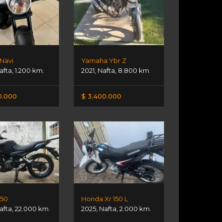
Navi
Yamaha Ybr Z
afta
,
1.200 km.
2021
,
Nafta
,
8.800 km.
0.000
$ 3.400.000
150
Honda Xr 150 L
afta
,
22.000 km.
2025
,
Nafta
,
2.000 km.