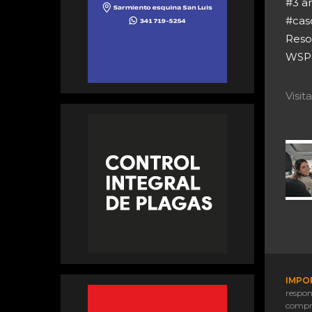
#3 añ
#cas
Reso
WSP:
Visi
IMPO
respon
compr