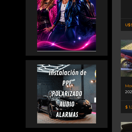
U$S
Mon
202
$ 1