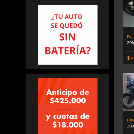
Baj
201
$ 4
Kaw
202