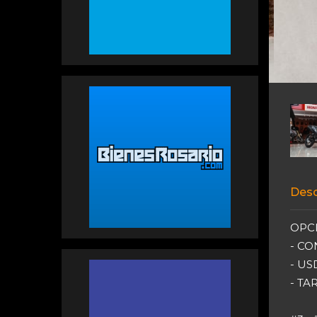
Desc
OPC
- CO
- US
- TA