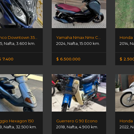
Kymco Downtown 350 Abs Tcs
Yamaha Nmax Nmx Connect
Honda 
5
,
Nafta
,
3.600 km.
2024
,
Nafta
,
15.000 km.
2014
,
N
 7.400
$ 6.500.000
$ 2.50
ggio Hexagon 150
Guerrero G 90 Econo
Honda
8
,
Nafta
,
32.500 km.
2018
,
Nafta
,
4.900 km.
2022
,
N