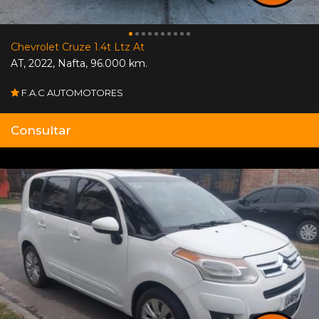
Chevrolet Cruze 1.4t Ltz At
AT
,
2022
,
Nafta
,
96.000 km.
F.A.C AUTOMOTORES
Consultar