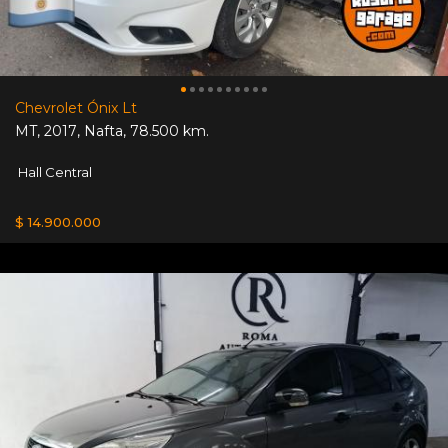
Chevrolet Ónix Lt
MT
,
2017
,
Nafta
,
78.500 km.
Hall Central
$ 14.900.000