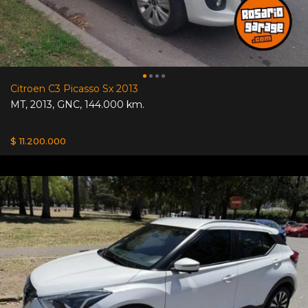
Citroen C3 Picasso Sx 2013
MT
,
2013
,
GNC
,
144.000 km.
$ 11.200.000