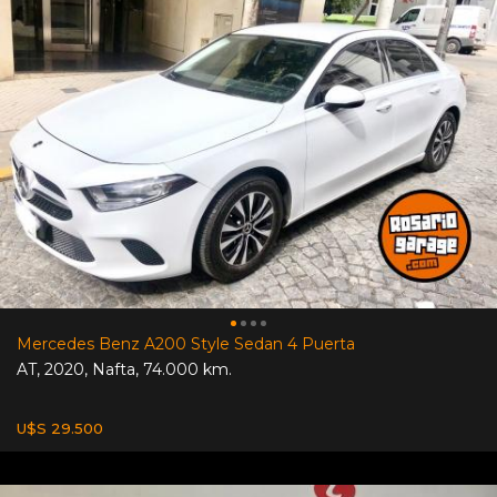
Mercedes Benz A200 Style Sedan 4 Puerta
AT
,
2020
,
Nafta
,
74.000 km.
U$S 29.500