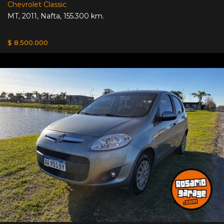
Chevrolet Classic
MT
,
2011
,
Nafta
,
155.300 km.
$ 8.500.000