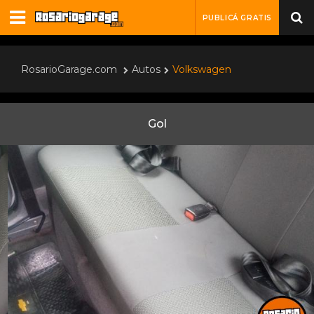
PUBLICÁ GRATIS
RosarioGarage.com
Autos
Volkswagen
Gol