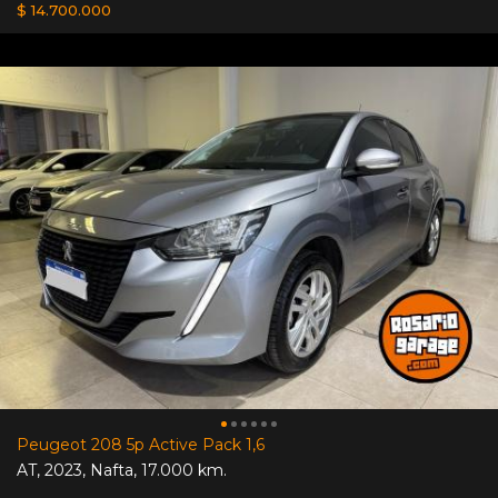
$ 14.700.000
Peugeot 208 5p Active Pack 1,6
AT
,
2023
,
Nafta
,
17.000 km.