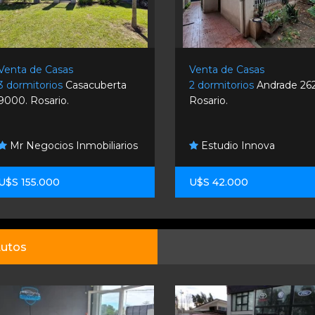
Venta de Casas
Venta de Casas
3 dormitorios
Casacuberta
2 dormitorios
Andrade 262
9000. Rosario.
Rosario.
Mr Negocios Inmobiliarios
Estudio Innova
U$S 155.000
U$S 42.000
utos