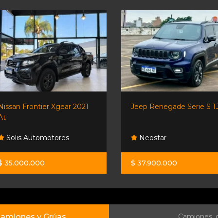
Nissan Frontier Xgear 2021
Jeep Renegade Serie S 1.
At
Solis Automotores
Neostar
$ 35.000.000
$ 37.900.000
amiones y Grúas
Camiones, c