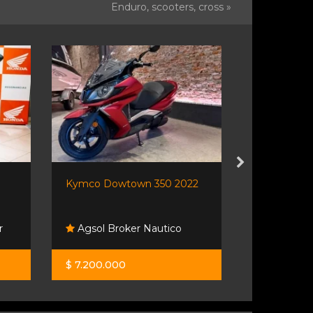
Enduro, scooters, cross »
Kymco Dowtown 350 2022
Motomel Bli
r
Agsol Broker Nautico
Moto Spo
$ 7.200.000
$ 1.990.00