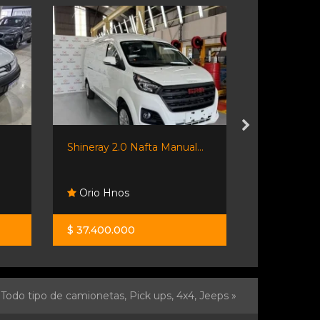
Shineray 2.0 Nafta Manual...
Shineray X3
Orio Hnos
Orio Hno
$ 37.400.000
$ 38.900.0
Todo tipo de camionetas, Pick ups, 4x4, Jeeps »