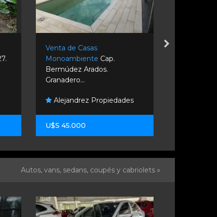
Venta de Casas
Venta de C
7.
Monoambiente
Cap.
2 dormitori
Bermúdez Arados.
Rosario.
Granadero...
Guido Po
Alejandrez Propiedades
Propiedade
U$S 45.000
U$S 220.0
Autos, vans, sedans, coupés y cabriolets »