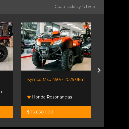
Cuatriciclos y UTVs »
Kymco Mxu 450i - 2025 0km
Polaris 850
n
Honda Resonancias
Nautisto
$ 16.650.000
U$S 9.000