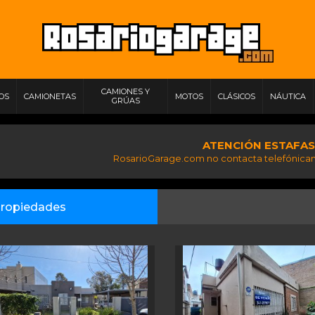
CAMIONES Y
IOS
CAMIONETAS
MOTOS
CLÁSICOS
NÁUTICA
GRÚAS
ATENCIÓN ESTAFAS
RosarioGarage.com no contacta telefónicam
ropiedades