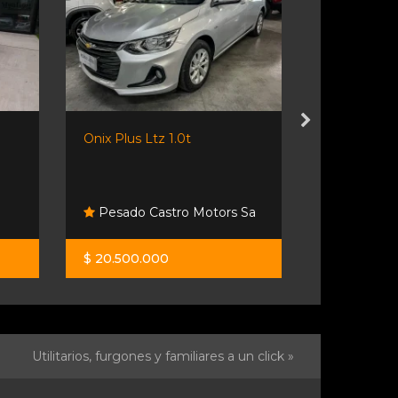
Onix Plus Ltz 1.0t
Fluence D
1.6...
Fisherton
Pesado Castro Motors Sa
Esther
$ 20.500.000
$ 10.900.0
Utilitarios, furgones y familiares a un click »