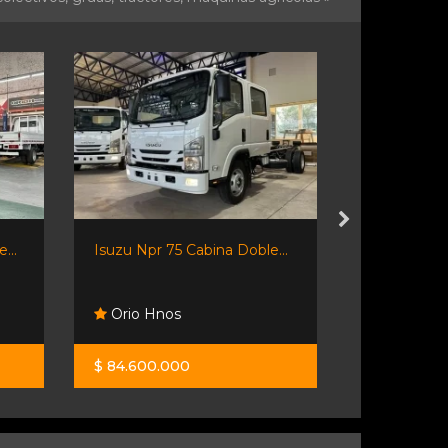
...
Isuzu Npr 75 Cabina Doble...
Isuzu Nqr90
Orio Hnos
Orio Hno
$ 84.600.000
$ 88.700.0