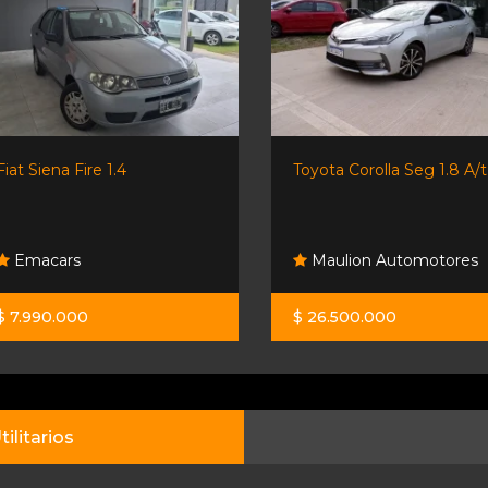
Fiat Siena Fire 1.4
Toyota Corolla Seg 1.8 A/t
Emacars
Maulion Automotores
$ 7.990.000
$ 26.500.000
tilitarios