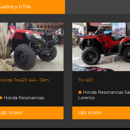
uatris y UTVs
Honda Trx420 4x4 - 0km
Trx 420
Honda Resonancias Sa
Honda Resonancias
Lorenzo
U$S 10.900
U$S 10.900