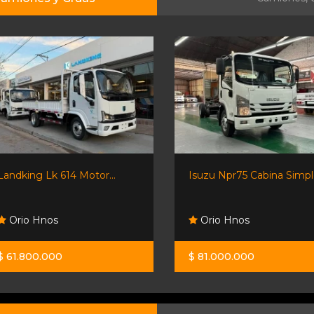
Landking Lk 614 Motor...
Isuzu Npr75 Cabina Simple
Orio Hnos
Orio Hnos
$ 61.800.000
$ 81.000.000