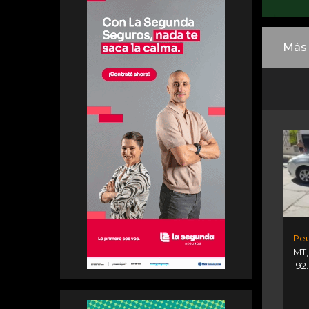
Más 
Peu
MT
192