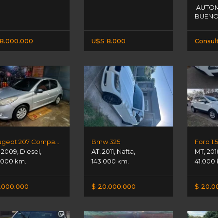
AUTO
BUENOS
8.000.000
U$S 8.000
Consul
Peugeot 207 Compact Xs
Bmw 325
Ford 1.
,
2009
,
Diesel
,
AT
,
2011
,
Nafta
,
MT
,
201
.000 km.
143.000 km.
41.000
.000.000
$ 20.000.000
$ 20.0