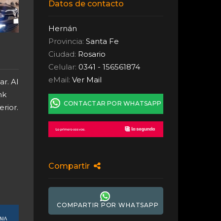
Datos de contacto
Hernán
Provincia:
Santa Fe
Ciudad:
Rosario
Celular:
0341 - 156561874
eMail:
Ver Mail
r. Al
nk
CONTACTAR POR WHATSAPP
rior.
Compartir
COMPARTIR POR WHATSAPP