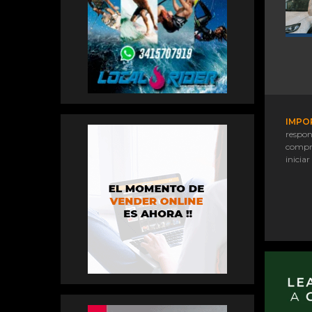
IMPO
respon
compr
iniciar