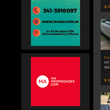
$ 1
For
MT
190
$ 1