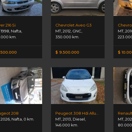
er 216 Si
Chevrolet Aveo G3
Chevrol
,
1998
,
Nafta
,
MT
,
2012
,
GNC
,
MT
,
201
.000 km.
350.000 km.
223.00
.500.000
$ 9.500.000
$ 10.0
geot 208
Peugeot 308 Hdi Allure Nav
Renault
,
2026
,
Nafta
,
0 km.
MT
,
2013
,
Diesel
,
MT
,
20
146.000 km.
80.000