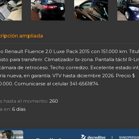
ripción ampliada
 Renault Fluence 2.0 Luxe Pack 2015 con 151.000 km. Titula
Listo para transferir. Climatizador bi-zona. Pantalla táctil R-Li
ámara de retroceso. Techo corredizo. Excelente estado inte
ía nueva, en garantía. VTV hasta diciembre 2026. Precio $
0.000. Comunicarse al celular 341-6561874.
tas hasta el momento:
260
a en:
6 días