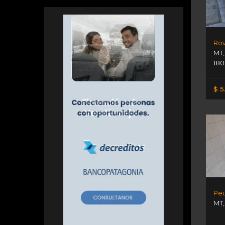
Rov
MT
180
$ 5
Peu
MT