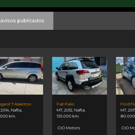
avisos publicados
geot 7 Asientos
Fiat Palio
Ford Fi
,
2014
,
Nafta
,
MT
,
2012
,
Nafta
,
MT
,
201
.000 km.
135.000 km.
80.000
CIO Motors
CIO Mo