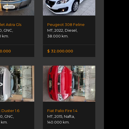
et Astra Gls
Peugeot 308 Feline
0
,
GNC
,
MT
,
2022
,
Diesel
,
0 km.
38.000 km.
00.000
$ 32.000.000
 Duster 1.6
Fiat Palio Fire 1.4
20
,
GNC
,
MT
,
2015
,
Nafta
,
 km.
140.000 km.