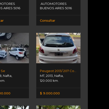
MOTORES
AUTOMOTORES
 AIRES 5016
BUENOS AIRES 5016
tar
Consultar
5 Se
Peugeot 2013/ 207 Compact 1.4
8
,
Nafta
,
MT
,
2013
,
Nafta
,
 km.
120.000 km.
00.000
$ 9.000.000