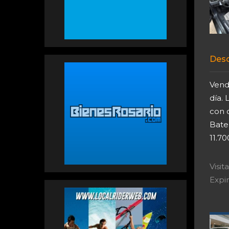
Desc
Vendo
día. 
con c
Bater
11.70
Visi
Expir