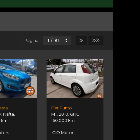
Página
esta
Fiat Punto
7
,
Nafta
,
MT
,
2010
,
GNC
,
 km.
160.000 km.
tors
CIO Motors