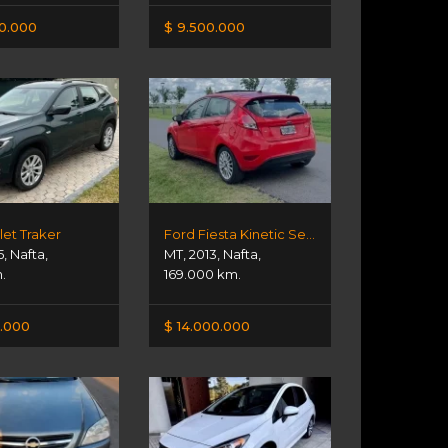
00.000
$ 9.500.000
et Traker
Ford Fiesta Kinetic Se Plus
5
,
Nafta
,
MT
,
2013
,
Nafta
,
m.
169.000 km.
.000
$ 14.000.000