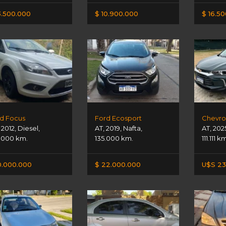
3.500.000
$ 10.900.000
$ 16.5
d Focus
Ford Ecosport
Chevrol
,
2012
,
Diesel
,
AT
,
2019
,
Nafta
,
AT
,
202
.000 km.
135.000 km.
111.111 k
0.000.000
$ 22.000.000
U$S 23