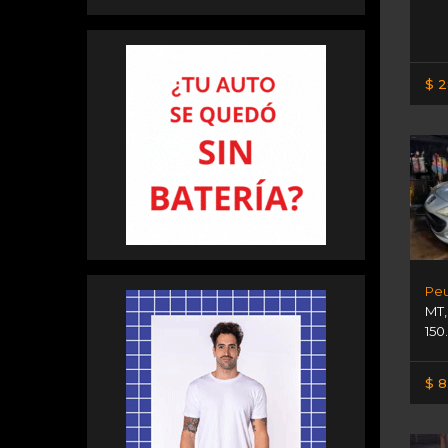
$ 2
MT
150
$ 8