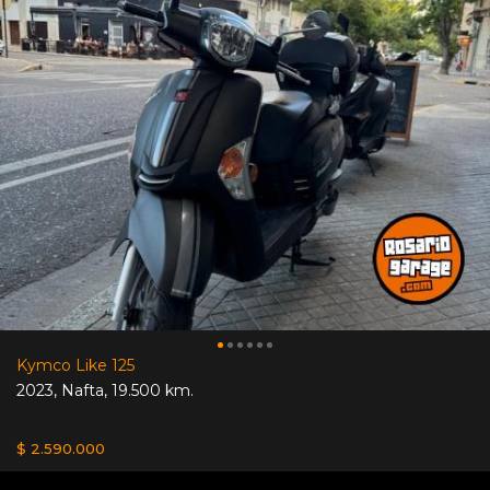
Kymco Like 125
2023
,
Nafta
,
19.500 km.
$ 2.590.000