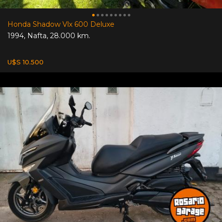
Honda Shadow Vlx 600 Deluxe
1994
,
Nafta
,
28.000 km.
U$S 10.500