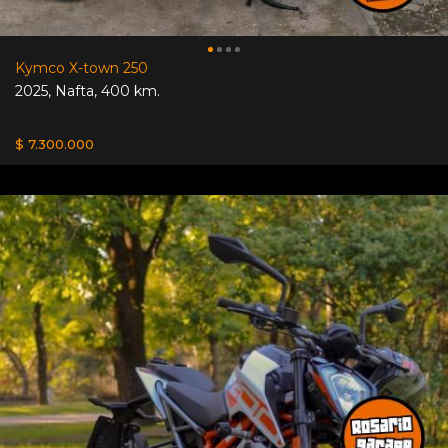
Kymco X-town 250
2025
,
Nafta
,
400 km.
$ 7.300.000