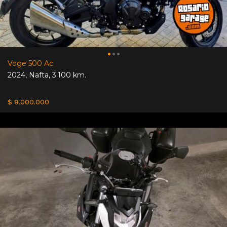
Voge 500 Ac
2024
,
Nafta
,
3.100 km.
$ 8.000.000