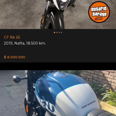
CF Nk 65
2019
,
Nafta
,
18.500 km.
$ 6.000.000