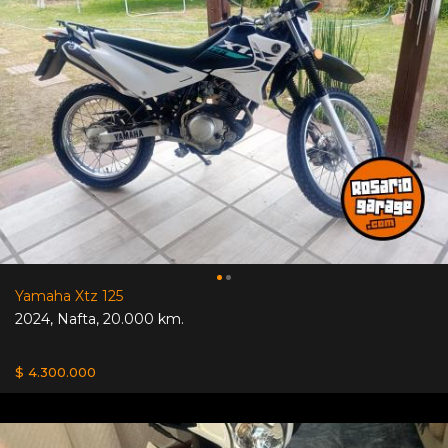
Yamaha Xtz 125
2024
,
Nafta
,
20.000 km.
$ 4.300.000