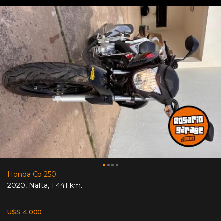
Honda Cb 250
2020
,
Nafta
,
1.441 km.
U$S 4.000