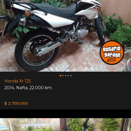
Honda Xr 125
2014
,
Nafta
,
22.000 km.
$ 2.700.000