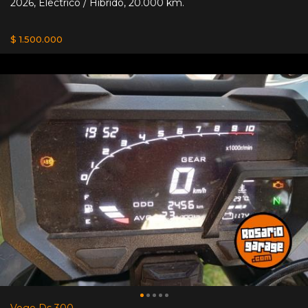
2026
,
Electrico / Hibrido
,
20.000 km.
$ 1.500.000
Voge Ds 300