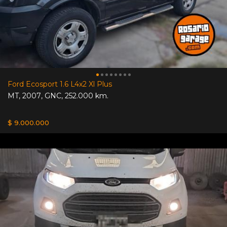
Ford Ecosport 1.6 L4x2 Xl Plus
MT
,
2007
,
GNC
,
252.000 km.
$ 9.000.000