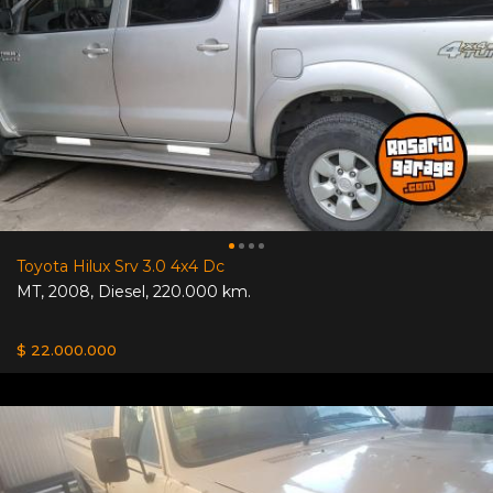
Toyota Hilux Srv 3.0 4x4 Dc
MT
,
2008
,
Diesel
,
220.000 km.
$ 22.000.000