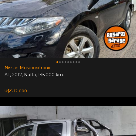
Nissan Murano/xtronic
AT
,
2012
,
Nafta
,
145.000 km.
U$S 12.000