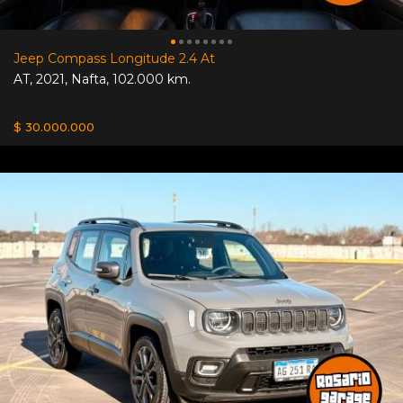
Jeep Compass Longitude 2.4 At
AT
,
2021
,
Nafta
,
102.000 km.
$ 30.000.000