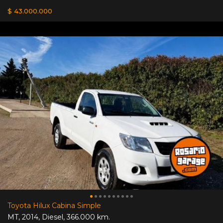
$ 43.000.000
Toyota Hilux Cabina Simple
MT
,
2014
,
Diesel
,
366.000 km.