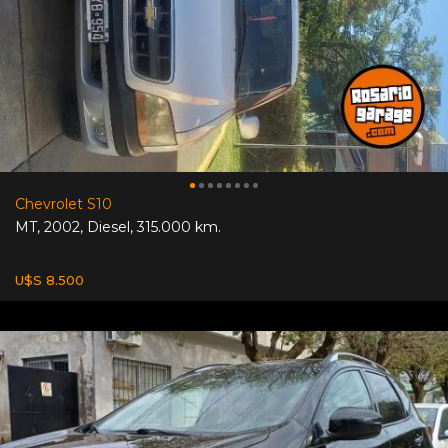
Chevrolet S10
MT
,
2002
,
Diesel
,
315.000 km.
U$S 8.500