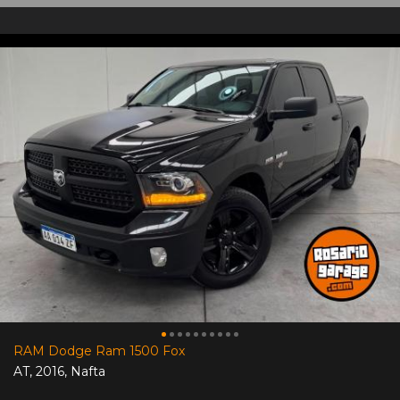
RAM Dodge Ram 1500 Fox
AT
,
2016
,
Nafta