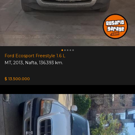
Ford Ecosport Freestyle 1.6 L
MT
,
2013
,
Nafta
,
136.393 km.
$ 13.500.000