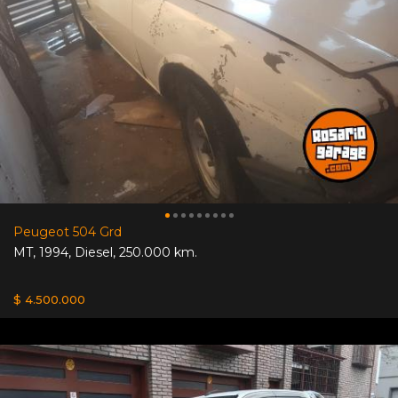
Peugeot 504 Grd
MT
,
1994
,
Diesel
,
250.000 km.
$ 4.500.000