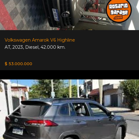
Volkswagen Amarok V6 Highline
AT
,
2023
,
Diesel
,
42.000 km.
$ 53.000.000