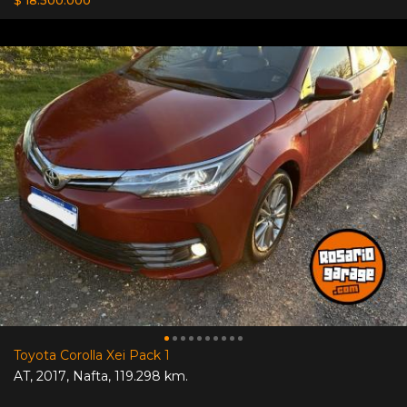
$ 18.500.000
Toyota Corolla Xei Pack 1
AT
,
2017
,
Nafta
,
119.298 km.