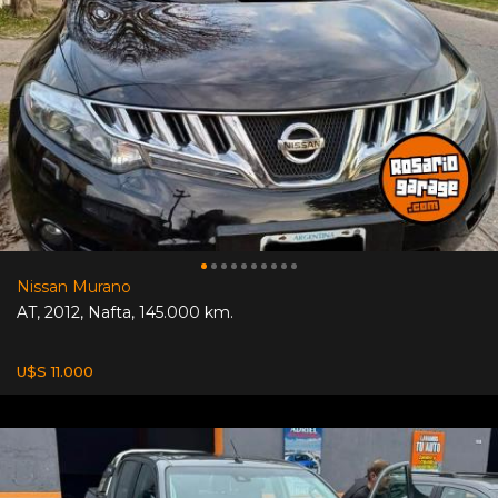
Nissan Murano
AT
,
2012
,
Nafta
,
145.000 km.
U$S 11.000