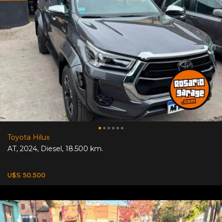
Toyota Hilux
AT
,
2024
,
Diesel
,
18.500 km.
U$S 50.500