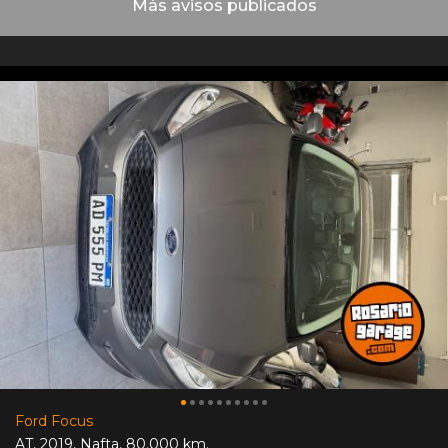
Más avisos publicados
Ford Focus
AT
,
2019
,
Nafta
,
80.000 km.