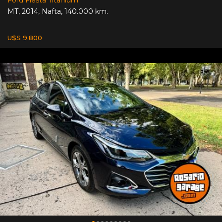
Ford Fiesta Titanium
MT
,
2014
,
Nafta
,
140.000 km.
U$S 9.800