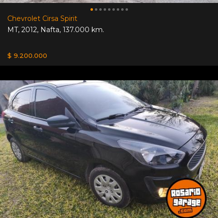
Chevrolet Cirsa Spirit
MT
,
2012
,
Nafta
,
137.000 km.
$ 9.200.000