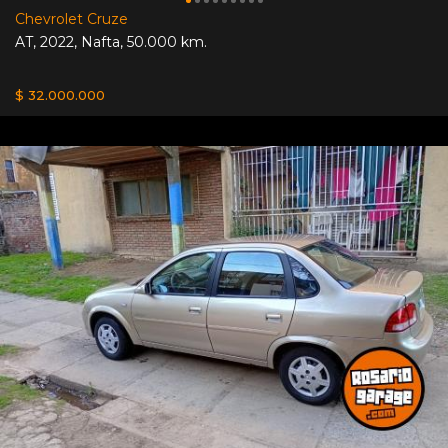
Chevrolet Cruze
AT
,
2022
,
Nafta
,
50.000 km.
$ 32.000.000