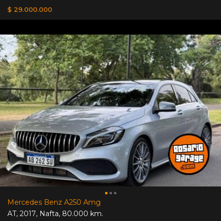
$ 29.000.000
Mercedes Benz A250 Amg
AT
,
2017
,
Nafta
,
80.000 km.