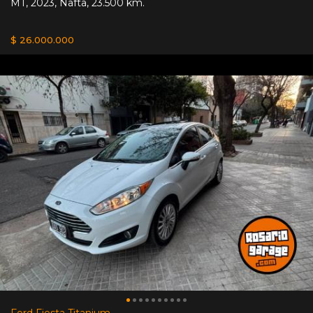
MT
,
2023
,
Nafta
,
23.500 km.
$ 26.000.000