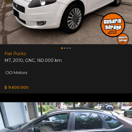
Fiat Punto
MT
,
2010
,
GNC
,
160.000 km.
CIO Motors
$ 9.600.000