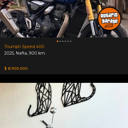
Triumph Speed 400
2025
,
Nafta
,
900 km.
$ 8.900.000