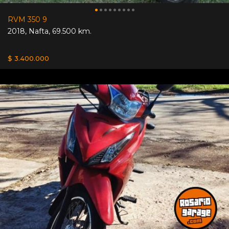
RVM 350 9
2018
,
Nafta
,
69.500 km.
$ 3.400.000