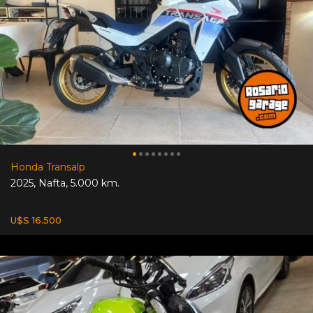
Honda Transalp
2025
,
Nafta
,
5.000 km.
U$S 16.500