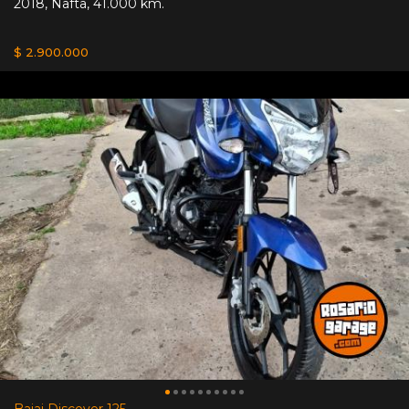
2018
,
Nafta
,
41.000 km.
$ 2.900.000
Bajaj Discover 125