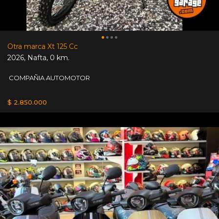
Otra marca Xt 125 Cc
2026
,
Nafta
,
0 km.
COMPAÑIA AUTOMOTOR
$ 2.850.000