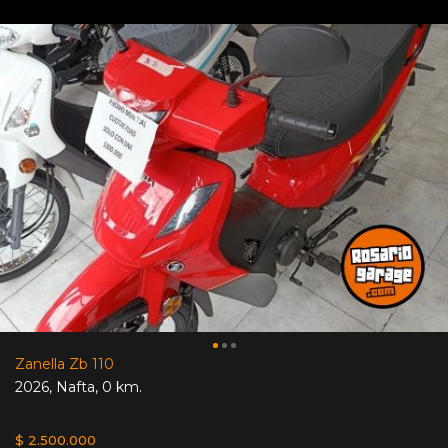
Zanella Zb 110
2026
,
Nafta
,
0 km.
$ 2.500.000