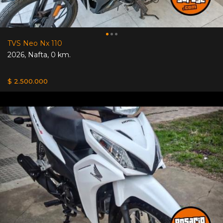
TVS Neo Nx 110
2026
,
Nafta
,
0 km.
$ 2.500.000