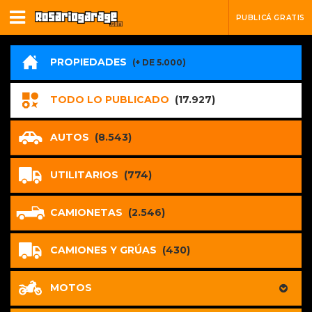
PUBLICÁ GRATIS
PROPIEDADES
(+ DE 5.000)
TODO LO PUBLICADO
(17.927)
AUTOS
(8.543)
UTILITARIOS
(774)
CAMIONETAS
(2.546)
CAMIONES Y GRÚAS
(430)
MOTOS