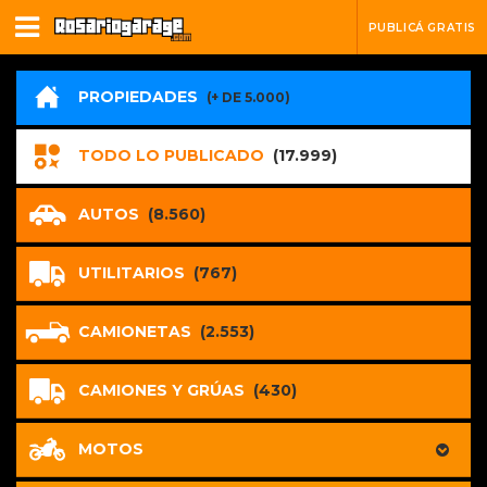
PUBLICÁ GRATIS
PROPIEDADES
(+ DE 5.000)
TODO LO PUBLICADO
(17.999)
AUTOS
(8.560)
UTILITARIOS
(767)
CAMIONETAS
(2.553)
CAMIONES Y GRÚAS
(430)
MOTOS