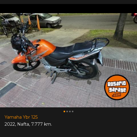
Yamaha Ybr 125
2022
,
Nafta
,
7.777 km.