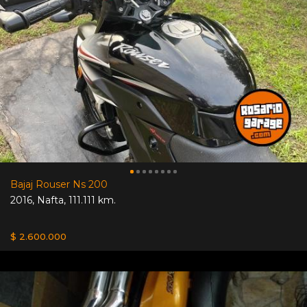
Bajaj Rouser Ns 200
2016
,
Nafta
,
111.111 km.
$ 2.600.000