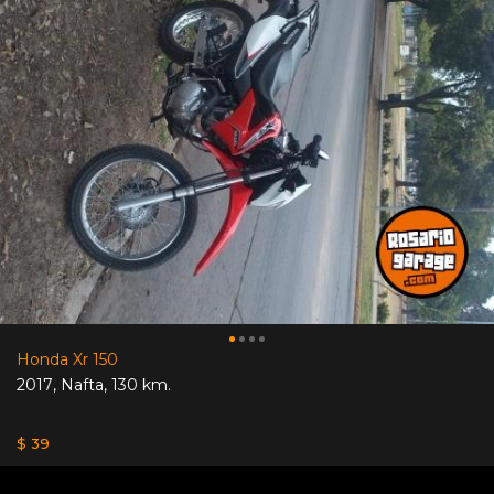
Honda Xr 150
2017
,
Nafta
,
130 km.
$ 39