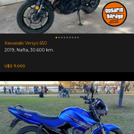
Kawasaki Versys 650
2019
,
Nafta
,
30.600 km.
U$S 11.000