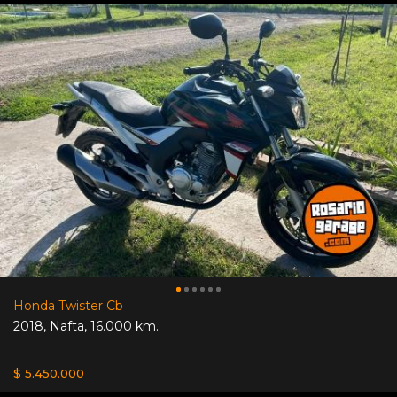
Honda Twister Cb
2018
,
Nafta
,
16.000 km.
$ 5.450.000