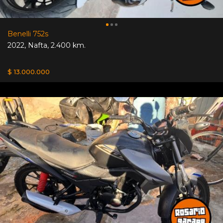
Benelli 752s
2022
,
Nafta
,
2.400 km.
$ 13.000.000