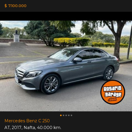
$ 7.100.000
Mercedes Benz C 250
AT
,
2017
,
Nafta
,
40.000 km.