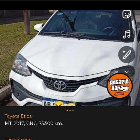
Toyota Etios
MT
,
2017
,
GNC
,
73.500 km.