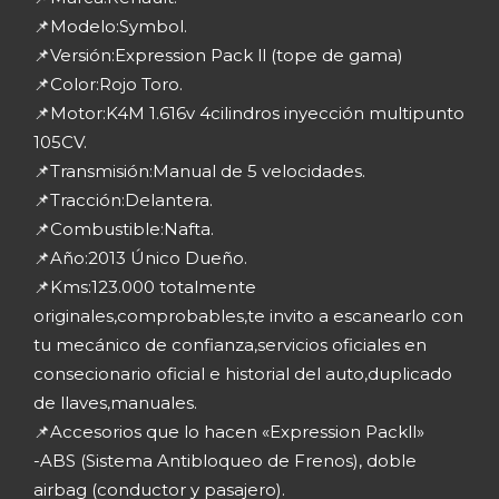
📌Modelo:Symbol.
📌Versión:Expression Pack ll (tope de gama)
📌Color:Rojo Toro.
📌Motor:K4M 1.616v 4cilindros inyección multipunto
105CV.
📌Transmisión:Manual de 5 velocidades.
📌Tracción:Delantera.
📌Combustible:Nafta.
📌Año:2013 Único Dueño.
📌Kms:123.000 totalmente
originales,comprobables,te invito a escanearlo con
tu mecánico de confianza,servicios oficiales en
consecionario oficial e historial del auto,duplicado
de llaves,manuales.
📌Accesorios que lo hacen «Expression Packll»
-ABS (Sistema Antibloqueo de Frenos), doble
airbag (conductor y pasajero).