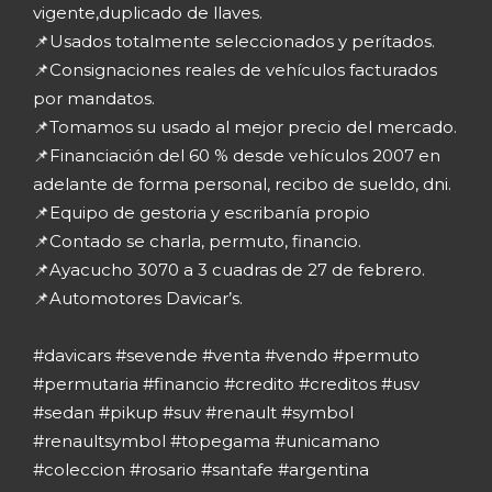
vigente,duplicado de llaves.
📌Usados totalmente seleccionados y perítados.
📌Consignaciones reales de vehículos facturados
por mandatos.
📌Tomamos su usado al mejor precio del mercado.
📌Financiación del 60 % desde vehículos 2007 en
adelante de forma personal, recibo de sueldo, dni.
📌Equipo de gestoria y escribanía propio
📌Contado se charla, permuto, financio.
📌Ayacucho 3070 a 3 cuadras de 27 de febrero.
📌Automotores Davicar’s.
#davicars #sevende #venta #vendo #permuto
#permutaria #financio #credito #creditos #usv
#sedan #pikup #suv #renault #symbol
#renaultsymbol #topegama #unicamano
#coleccion #rosario #santafe #argentina