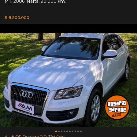
MT
,
2006
,
Nafta
,
90.000 km.
$ 8.500.000