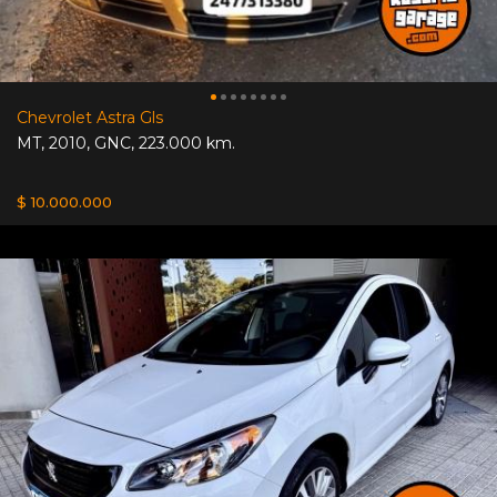
Chevrolet Astra Gls
MT
,
2010
,
GNC
,
223.000 km.
$ 10.000.000