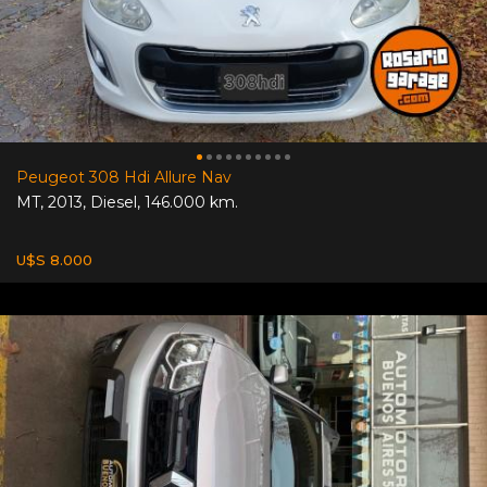
Peugeot 308 Hdi Allure Nav
MT
,
2013
,
Diesel
,
146.000 km.
U$S 8.000