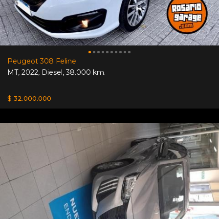
Peugeot 308 Feline
MT
,
2022
,
Diesel
,
38.000 km.
$ 32.000.000