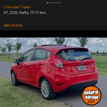
Chevrolet Traker
AT
,
2025
,
Nafta
,
111.111 km.
U$S 23.000