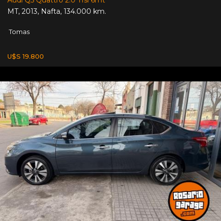
Audi Q5 Quattro 2.0 Tfsi 6mt
MT
,
2013
,
Nafta
,
134.000 km.
Tomas
U$S 19.800