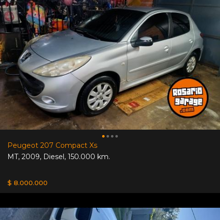
Peugeot 207 Compact Xs
MT
,
2009
,
Diesel
,
150.000 km.
$ 8.000.000