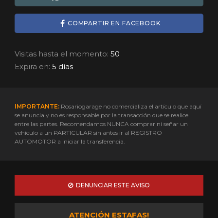
COMPARTIR EN FACEBOOK
Visitas hasta el momento:
50
Expira en:
5 días
IMPORTANTE:
Rosariogarage no comercializa el artículo que aquí
se anuncia y no es responsable por la transacción que se realice
entre las partes. Recomendamos NUNCA comprar ni señar un
vehículo a un PARTICULAR sin antes ir al REGISTRO
AUTOMOTOR a iniciar la transferencia.
DENUNCIAR ESTE AVISO
ATENCIÓN ESTAFAS!