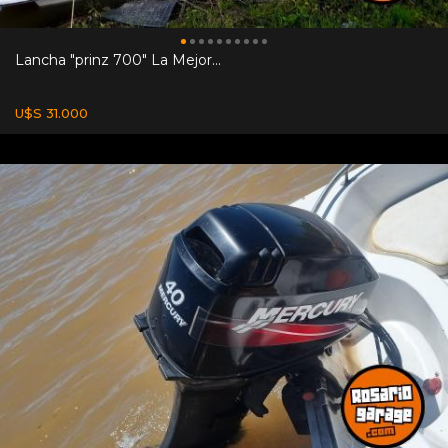
Lancha "prinz 700" La Mejor...
U$S 31.000