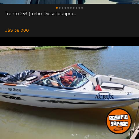
Trento 253 (turbo Diesel)duopro...
U$S 38.000