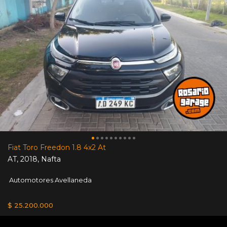
Fiat Toro Freedon 1.8 4x2 At
AT
,
2018
,
Nafta
Automotores Avellaneda
$ 25.200.000