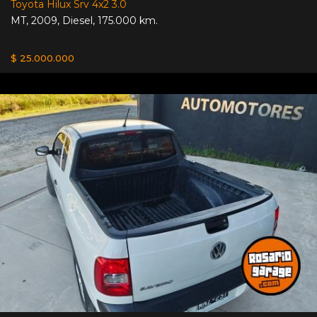
Toyota Hilux Srv 4x2 3.0
MT
,
2009
,
Diesel
,
175.000 km.
$ 25.000.000