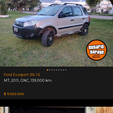
Ford Ecosport Xls 1.6
MT
,
2011
,
GNC
,
139.000 km.
$ 11.500.000