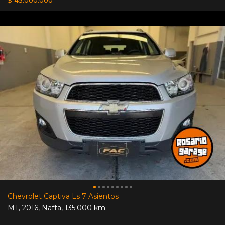
$ 45.000.000
Chevrolet Captiva Ls 7 Asientos
MT
,
2016
,
Nafta
,
135.000 km.