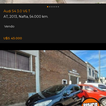
Audi S4 3.0 V6 T
AT
,
2013
,
Nafta
,
54.000 km.
Vendo
U$S 45.000