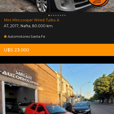
Mini Mini.cooper Wired Turbo A
AT
,
2017
,
Nafta
,
80.000 km.
Automotores Santa Fe
U$S 23.000