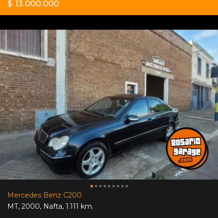
$ 13.000.000
Mercedes Benz C200
MT
,
2000
,
Nafta
,
1.111 km.