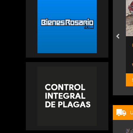
Chevrolet Onix Ltz At
os Premium
Automotores Salta
U$S 15.500.000
U