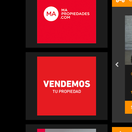
ortsman 4x4...
Cuatriciclo Gaf Jl 250 -...
motores
Sport Trucks
$ 11.276.000