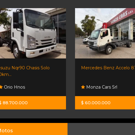
Isuzu Nqr90 Chasis Solo
Mercedes Benz Accelo 8
0km...
Orio Hnos
Monza Cars Srl
$ 88.700.000
$ 60.000.000
otos