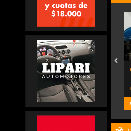
ro Mejorada
Ktm Adventure 1290 S
tos
Grupo Sport Adventure
$ 46.000.000
C