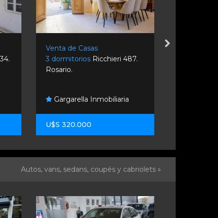
Venta de Casas
Venta de C
34.
3 dormitorios
Ricchieri 487.
3 dormitori
Rosario.
Septiembre
Graziani 
Gargarella Inmobiliaria
Inmobiliario
U$S 320.000
U$S 240.0
Autos, vans, sedans, coupés y cabriolets »