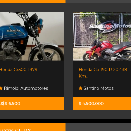
Honda Cx500 1979
Honda Cb 190 R 20.438
Km...
Rimoldi Automotores
Santino Motos
U$S 6.500
$ 4.500.000
uatris y UTVs