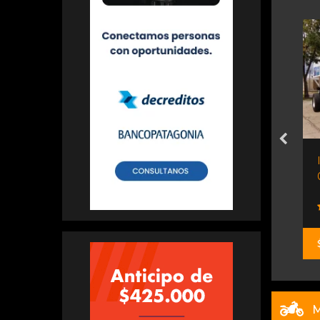
abina Doble...
Isuzu Nqr90 Chasis Largo...
Orio Hnos
$ 88.700.000
M