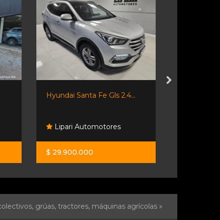
.
Hyundai Santa Fe Gls 2.4...
🔥 Honda Hr
Lipari Automotores
Andino A
$ 29.900.000
$ 28.000.0
olectivos, grúas, tractores, máquinas agrícolas »