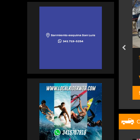
c, Mod...
Master 2.3 Dci
Renault Centro Rosario
$ 59.900.000
C