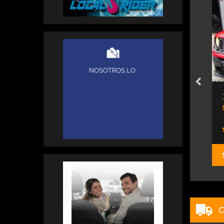
Titanium
Fiat Strada D/c 1.4...
motores -
to De Venta
Orio Hnos
$ 22.000.000
C