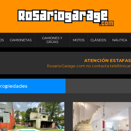
CAMIONES Y
IOS
CAMIONETAS
MOTOS
CLÁSICOS
NÁUTICA
GRÚAS
ATENCIÓN ESTAFAS
RosarioGarage.com no contacta telefónicam
ropiedades