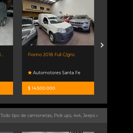
..
Fiorino 2018 Full C/gnc.
Kangoo 2016 
Evolutio
Automotores Santa Fe
Celularesro
$ 14.500.000
$ 12.400.0
Todo tipo de camionetas, Pick ups, 4x4, Jeeps »