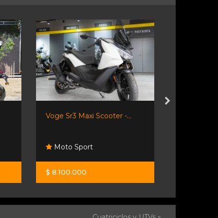
Voge Sr3 Maxi Scooter -...
Riottini Au
Moto Sport
Riottini 
$ 8.100.000
$ 5.950.00
Cuatriciclos y UTVs »