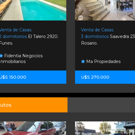
Venta de Casas
Venta de Casas
2 dormitorios
El Talero 2920.
3 dormitorios
Saavedra 23
Funes.
Rosario.
Fidentia Negocios
Inmobiliarios
Ma Propiedades
U$S 150.000
U$S 270.000
utos