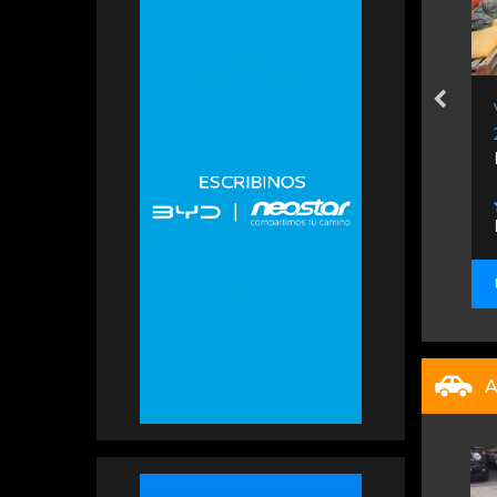
epartamentos
Venta de Casas
te
Brown 1778.
1 dormitorio
San Lorenzo
Lisandro De La Torre &...
Esteban Zappalá
iedades
Propiedades
U$S 55.000
A