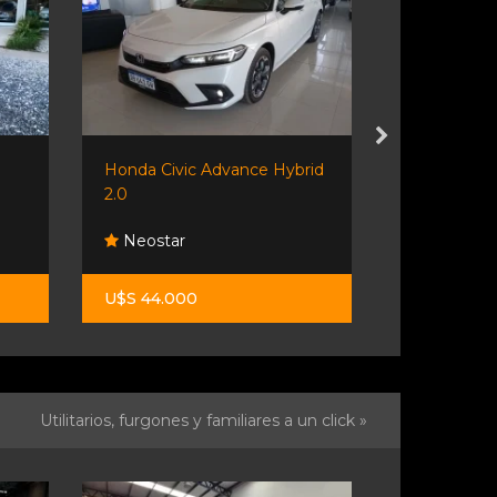
Honda Civic Advance Hybrid
Romano Mu
2.0
Neostar
Romano M
U$S 44.000
$ 37.000.0
Utilitarios, furgones y familiares a un click »