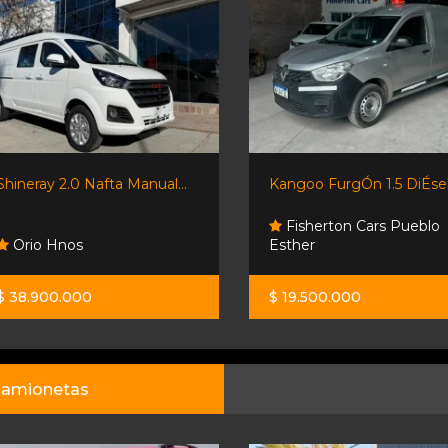
Shineray 2.0 Nafta Manual...
Kangoo FurgÓn 1.5 DiÉsel.
Fisherton Cars Pueblo
Orio Hnos
Esther
$ 38.900.000
$ 19.500.000
amionetas