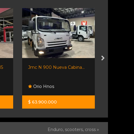
15
Jmc N 900 Nueva Cabina...
Isuzu Npr 7
Orio Hnos
Orio Hno
$ 63.900.000
$ 84.600.0
Enduro, scooters, cross »