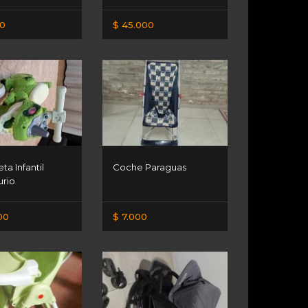
00
$ 45.000
ta Infantil
Coche Paraguas
urio
00
$ 7.000