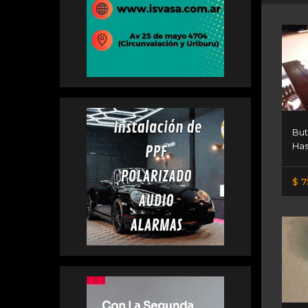
But
Has
$ 7