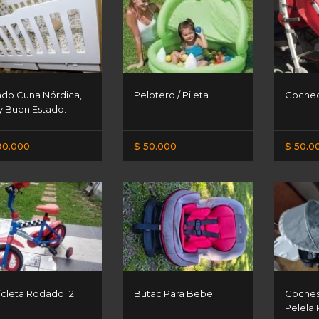
do Cuna Nórdica,
Pelotero / Pileta
Cochec
 Buen Estado.
90.000
$ 50.000
$ 50.0
icleta Rodado 12
Butac Para Bebe
Cochesi
Pelela 