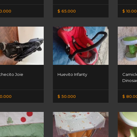
0.000
$ 65.000
$ 10.0
hecito Joie
Huevito Infanty
Camicle
Dinosa
0.000
$ 50.000
$ 80.0