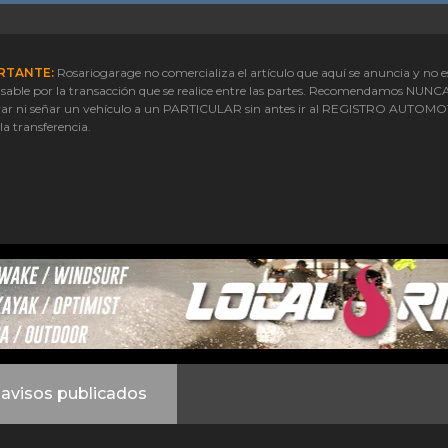
RTANTE:
Rosariogarage no comercializa el artículo que aquí se anuncia y no e
sable por la transacción que se realice entre las partes. Recomendamos NUNC
ar ni señar un vehículo a un PARTICULAR sin antes ir al REGISTRO AUTOM
 la transferencia.
avisos publicados