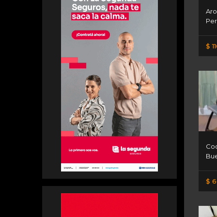
Aro
Per
$ 1
Coc
Bue
$ 6