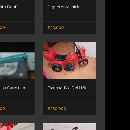
ito BebÉ
Juguetes Manick.
000
$ 10.000
una Carestino
Especial Día Del Niño
000
$ 150.000