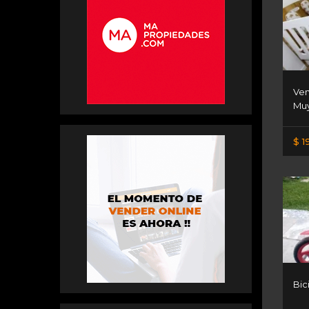
Ven
Muy
$ 1
Bic