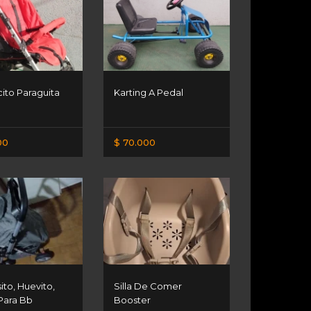
ito Paraguita
Karting A Pedal
00
$ 70.000
to, Huevito,
Silla De Comer
Para Bb
Booster