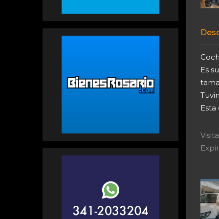
Desc
Coch
Es su
tama
Tuvi
Esta
Visi
Expir