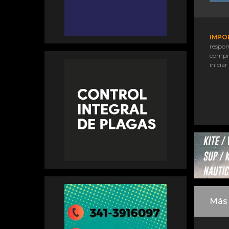
IMPO
respon
compr
iniciar
Más 