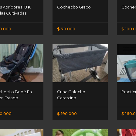
s Abridores 18 K
Cochecito Graco
Cochec
las Cultivadas
10.000
$ 70.000
$ 100.
hecito Bebé En
Cuna Colecho
Practic
n Estado.
Carestino
0.000
$ 190.000
$ 160.