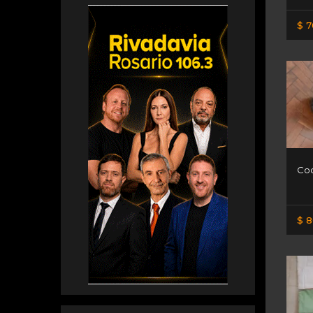
$ 7
Coc
$ 8