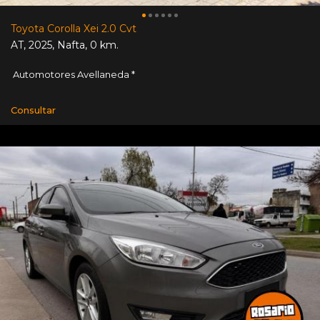
Toyota Corolla Xei 2.0 Cvt
AT
,
2025
,
Nafta
,
0 km.
Automotores Avellaneda *
Consultar