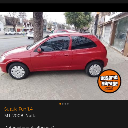
Suzuki Fun 1.4
MT
,
2008
,
Nafta
Automotores Avellaneda *