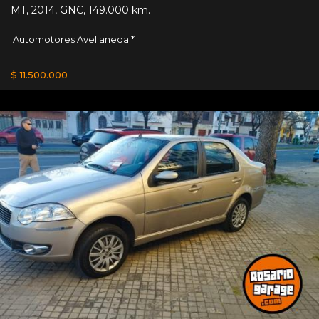
MT
,
2014
,
GNC
,
149.000 km.
Automotores Avellaneda *
$ 11.500.000