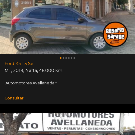
Ford Ka 1.5 Se
MT
,
2019
,
Nafta
,
46.000 km.
Automotores Avellaneda *
Consultar