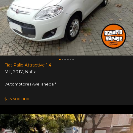
Fiat Palio Attractive 1.4
MT
,
2017
,
Nafta
Automotores Avellaneda *
$ 13.500.000