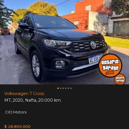
Volkswagen T Cross
MT
,
2020
,
Nafta
,
20.000 km.
CIO Motors
$ 28.800.000