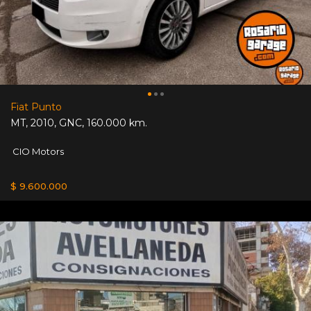
Fiat Punto
MT
,
2010
,
GNC
,
160.000 km.
CIO Motors
$ 9.600.000