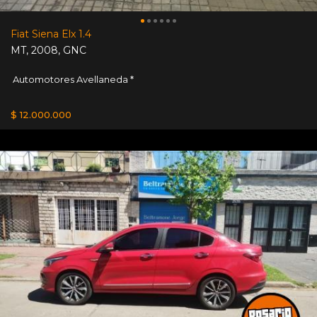
Fiat Siena Elx 1.4
MT
,
2008
,
GNC
Automotores Avellaneda *
$ 12.000.000