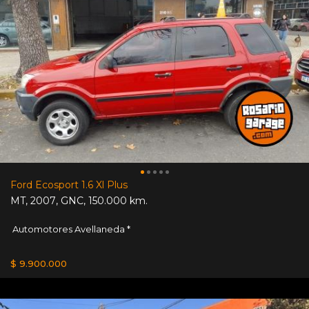
Ford Ecosport 1.6 Xl Plus
MT
,
2007
,
GNC
,
150.000 km.
Automotores Avellaneda *
$ 9.900.000