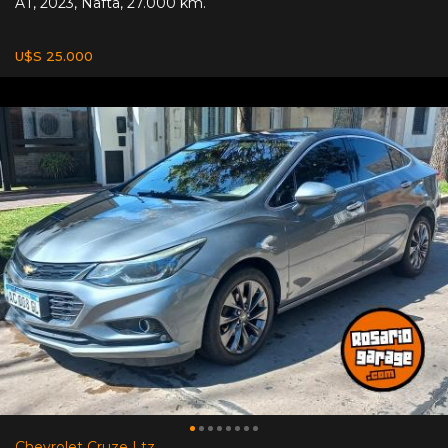
AT
,
2023
,
Nafta
,
27.000 km.
U$S 25.000
Chevrolet Cruze Ltz