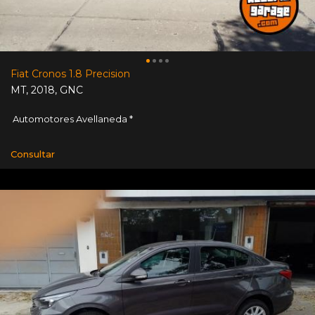
Fiat Cronos 1.8 Precision
MT
,
2018
,
GNC
Automotores Avellaneda *
Consultar