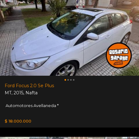
Ford Focus 2.0 Se Plus
MT
,
2015
,
Nafta
Automotores Avellaneda *
$ 18.000.000