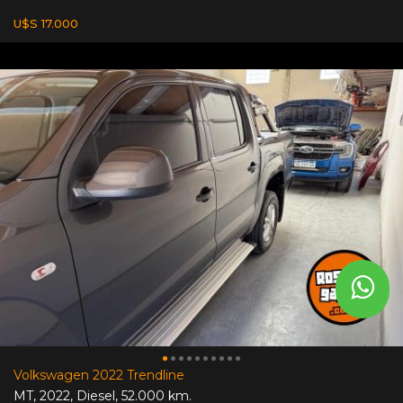
U$S 17.000
Volkswagen 2022 Trendline
MT
,
2022
,
Diesel
,
52.000 km.