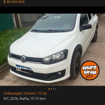
$ 56.000.000
Volkswagen Saveiro 1.6 Gp
MT
,
2016
,
Nafta
,
111.111 km.