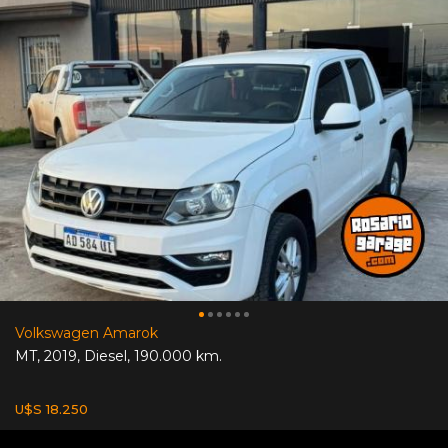
Volkswagen Amarok
MT
,
2019
,
Diesel
,
190.000 km.
U$S 18.250