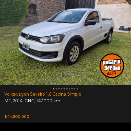
Volkswagen Saveiro 1.6 Cabina Simple
MT
,
2014
,
GNC
,
147.000 km.
$ 14.500.000