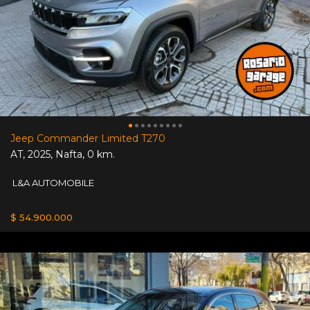
Jeep Commander Limited T270
AT
,
2025
,
Nafta
,
0 km.
L&A AUTOMOBILE
$ 54.900.000