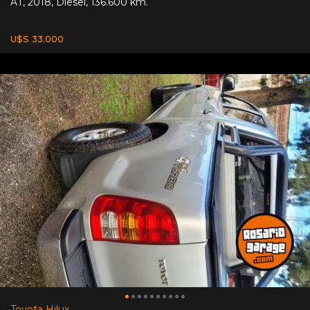
AT
,
2018
,
Diesel
,
136.600 km.
U$S 33.000
Toyota Hilux