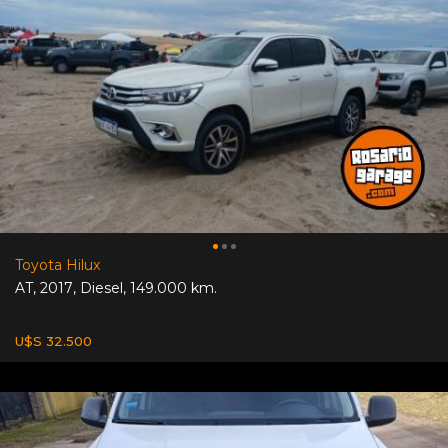
Toyota Hilux
AT
,
2017
,
Diesel
,
149.000 km.
U$S 32.500