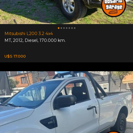
Mitsubishi L200 3.2 4x4
MT
,
2012
,
Diesel
,
170.000 km.
U$S 17.000