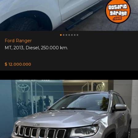
Ford Ranger
MT
,
2013
,
Diesel
,
250.000 km.
$ 12.000.000