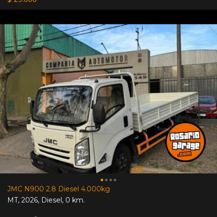
JMC N900 2.8 Diesel 4.000kg
MT
,
2026
,
Diesel
,
0 km.