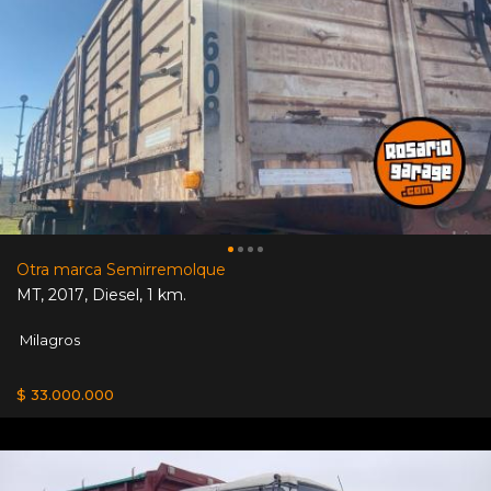
Otra marca Semirremolque
MT
,
2017
,
Diesel
,
1 km.
Milagros
$ 33.000.000