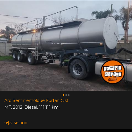
Aro Semirremolque Furtan Cist
MT
,
2012
,
Diesel
,
111.111 km.
U$S 56.000