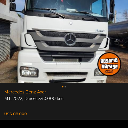
Mercedes Benz Axor
MT
,
2022
,
Diesel
,
340.000 km.
U$S 88.000