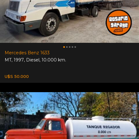
Mercedes Benz 1633
MT
,
1997
,
Diesel
,
10.000 km.
U$S 50.000