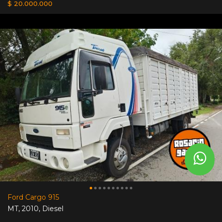
$ 20.000.000
Ford Cargo 915
MT
,
2010
,
Diesel