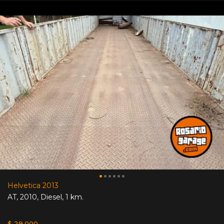
Helvetica 2013
AT
,
2010
,
Diesel
,
1 km.
$ 29.000