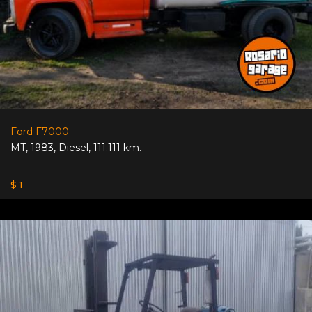
Ford F7000
MT
,
1983
,
Diesel
,
111.111 km.
$ 1