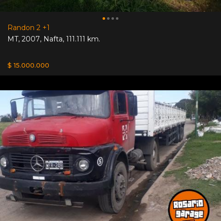
Randon 2 +1
MT
,
2007
,
Nafta
,
111.111 km.
$ 15.000.000