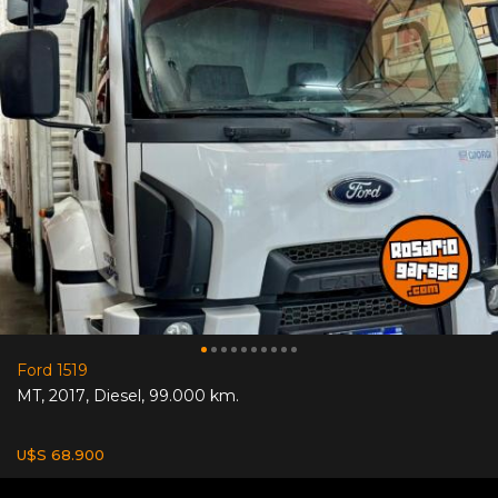
Ford 1519
MT
,
2017
,
Diesel
,
99.000 km.
U$S 68.900