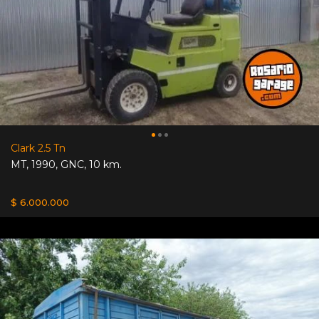
Clark 2.5 Tn
MT
,
1990
,
GNC
,
10 km.
$ 6.000.000