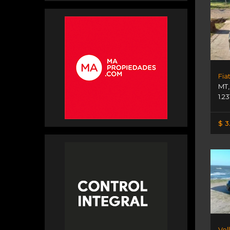
Fia
MT
1.2
$ 3