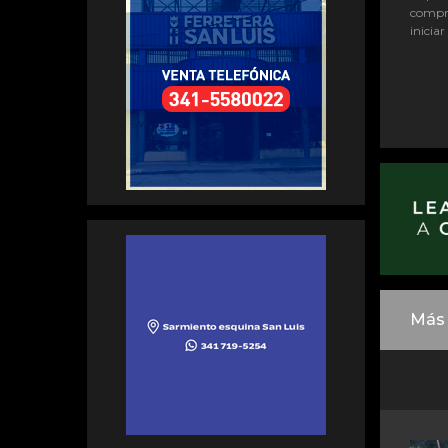
compr
iniciar
Más 