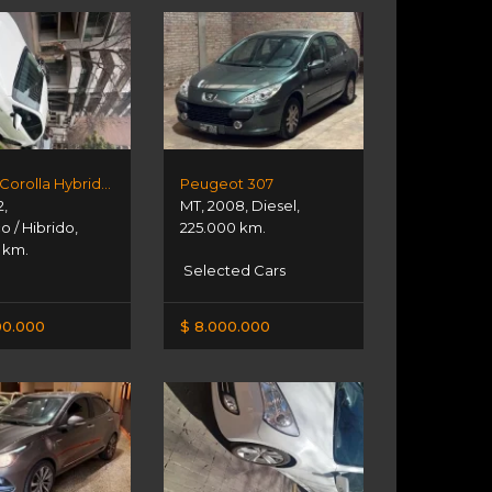
Toyota Corolla Hybrid Ceg Hev
Peugeot 307
2
,
MT
,
2008
,
Diesel
,
co / Hibrido
,
225.000 km.
 km.
Selected Cars
00.000
$ 8.000.000