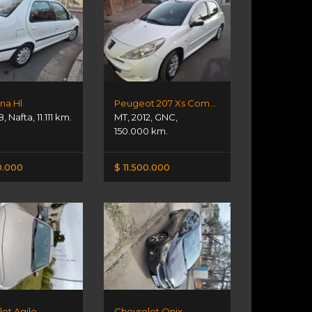
ena Hl
Peugeot 207 Xs Compact.
8
,
Nafta
,
11.111 km.
MT
,
2012
,
GNC
,
150.000 km.
0.000
$ 11.500.000
et Agile
Chevrolet Onix