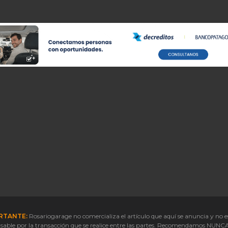
RTANTE:
Rosariogarage no comercializa el artículo que aquí se anuncia y no e
sable por la transacción que se realice entre las partes. Recomendamos NUNC