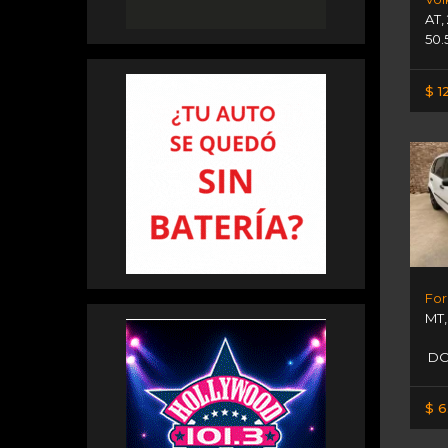
AT
,
50.
$ 1
MT
DO
$ 6