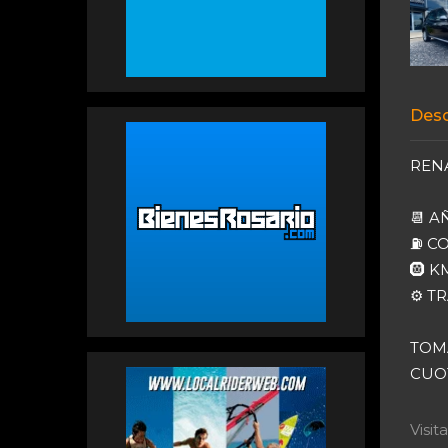
Desc
RENA
📆 A
⛽️ C
🛞 K
⚙️ T
TOM
CUOT
Visi