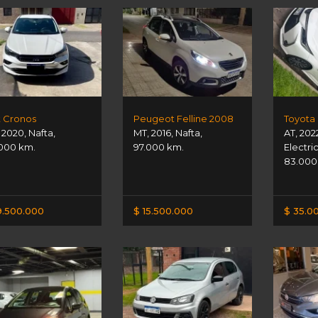
t Cronos
Peugeot Felline 2008
,
2020
,
Nafta
,
MT
,
2016
,
Nafta
,
AT
,
202
000 km.
97.000 km.
Electri
83.000
9.500.000
$ 15.500.000
$ 35.0