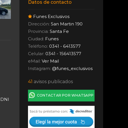
Datos de contacto
Funes Exclusivos
Dirección:
San Martin 190
Provincia:
Santa Fe
Ciudad:
Funes
Teléfono:
0341 - 6413577
Celular:
0341 - 156413577
eMail:
Ver Mail
Instagram:
@funes_exclusivos
41
avisos publicados
CONTACTAR POR WHATSAPP
 DNI