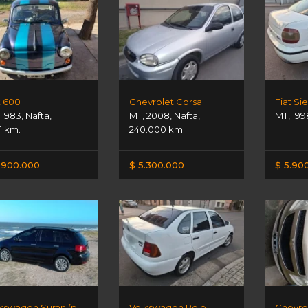
t 600
Chevrolet Corsa
Fiat Si
,
1983
,
Nafta
,
MT
,
2008
,
Nafta
,
MT
,
199
31 km.
240.000 km.
.900.000
$ 5.300.000
$ 5.90
Volkswagen Suran (pocos Klm)
Volkswagen Polo
Chevrol