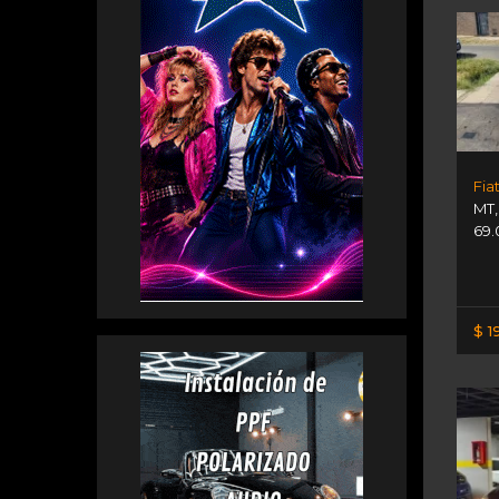
Fia
MT
69.
$ 1