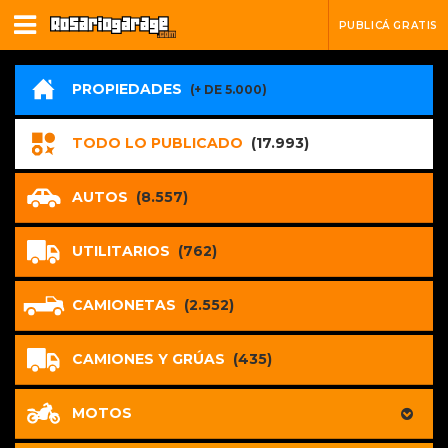
PUBLICÁ GRATIS
PROPIEDADES
(+ DE 5.000)
TODO LO PUBLICADO
(17.993)
AUTOS
(8.557)
UTILITARIOS
(762)
CAMIONETAS
(2.552)
CAMIONES Y GRÚAS
(435)
MOTOS