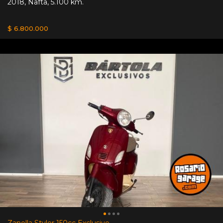
2018
,
Nafta
,
5.100 km.
$ 6.800.000
Zanella Styler 150cc Exclusive