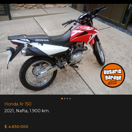
Honda Xr 150
2021
,
Nafta
,
1.900 km.
$ 4.650.000