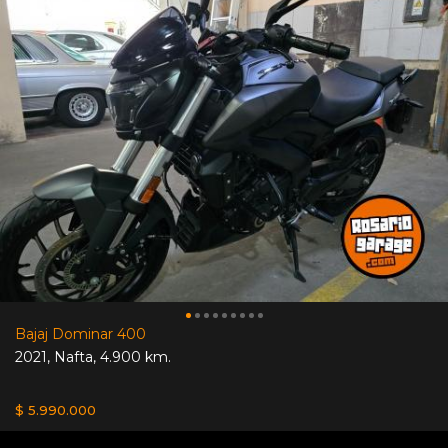
Bajaj Dominar 400
2021
,
Nafta
,
4.900 km.
$ 5.990.000