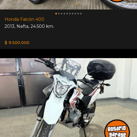
Honda Falcón 400
2013
,
Nafta
,
24.500 km.
$ 9.500.000