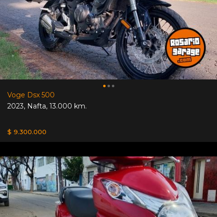
Voge Dsx 500
2023
,
Nafta
,
13.000 km.
$ 9.300.000