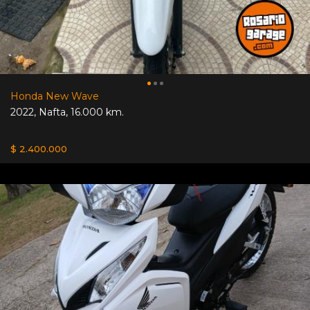
Honda New Wave
2022
,
Nafta
,
16.000 km.
$ 2.400.000