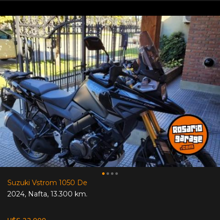
Suzuki Vstrom 1050 De
2024
,
Nafta
,
13.300 km.
U$S 22.000