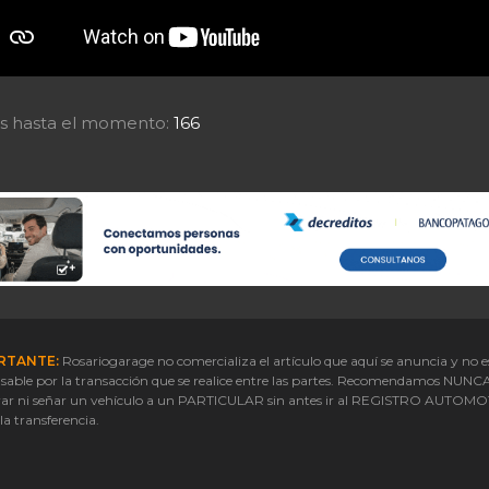
tas hasta el momento:
166
RTANTE:
Rosariogarage no comercializa el artículo que aquí se anuncia y no e
sable por la transacción que se realice entre las partes. Recomendamos NUNC
ar ni señar un vehículo a un PARTICULAR sin antes ir al REGISTRO AUTOM
 la transferencia.