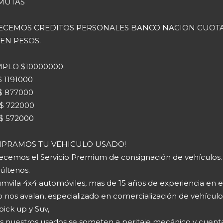
MUTAS
ECEMOS CREDITOS PERSONALES BANCO NACION CUOT
 EN PESOS.
MPLO $10000000
$ 1191000
 $ 877000
 $ 722000
 $ 572000
MPRAMOS TU VEHICULO USADO!
recemos el Servicio Premium de consignación de vehículos.
últenos.
mvila 4x4 automóviles, mas de 15 años de experiencia en e
o nos avalan, especializado en comercialización de vehículo
pick up y Suv,
s nuestros usados se someten a peritaje mecánico y cuent