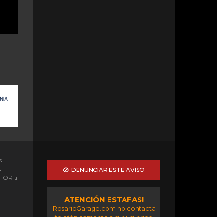
s
A
DENUNCIAR ESTE AVISO
OTOR a
ATENCIÓN ESTAFAS!
RosarioGarage.com no contacta