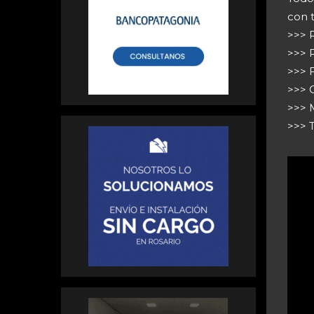
con 
>>> R
>>> 
>>> 
>>> 
>>> M
>>> 