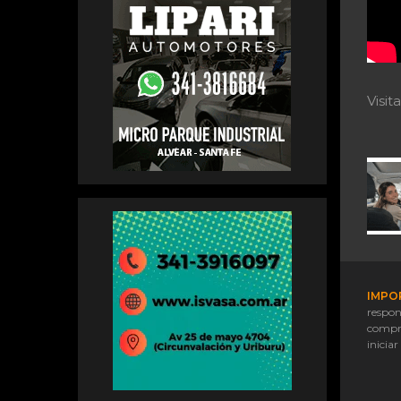
Visi
IMPO
respon
compr
iniciar