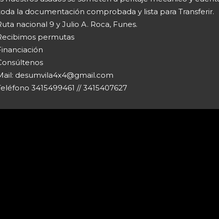
toda la documentación comprobada y lista para Transferir.
uta nacional 9 y Julio A. Roca, Funes.
Recibimos permutas
Financiación
Consúltenos
ail:
desumvila4x4@gmail.com
Teléfono 3415499461 // 3415407627