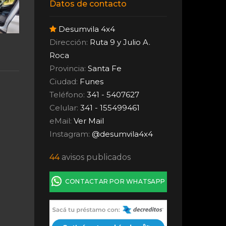
Datos de contacto
Desumvila 4x4
Dirección:
Ruta 9 y Julio A.
Roca
Provincia:
Santa Fe
Ciudad:
Funes
Teléfono:
341 - 5407627
Celular:
341 - 155499461
eMail:
Ver Mail
Instagram:
@desumvila4x4
44
avisos publicados
CONTACTAR POR WHATSAPP