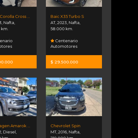
Toyota Corolla Cross Xli 2.0 Cvt
Baic X35 Turbo S
3
,
Nafta
,
AT
,
2023
,
Nafta
,
 km.
58.000 km.
enario
Centenario
tores
Automotores
00.000
$ 29.500.000
Volkswagen Amarok Highline 4x4
Chevrolet Spin
2
,
Diesel
,
MT
,
2016
,
Nafta
,