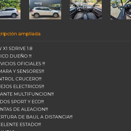
ripción ampliada
X1 SDRIVE 1.8
NICO DUEÑO !!!
RVICIOS OFICIALES !!!
AMARA Y SENSORES!!!
ONTROL CRUCERO!!!
SPEJOS ELECTRICOS!!!
LANTE MULTIFUNCION!!!
ODOS SPORT Y ECO!!!
LANTAS DE ALEACION!!!
PERTURA DE BAUL A DISTANCIA!!!
XCELENTE ESTADO!!!