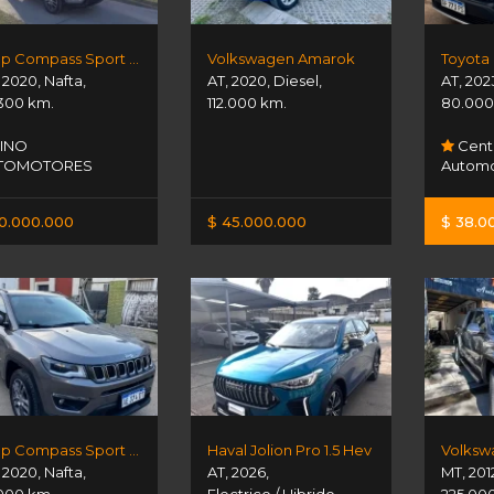
Jeep Compass Sport 2.4
Volkswagen Amarok
,
2020
,
Nafta
,
AT
,
2020
,
Diesel
,
AT
,
202
300 km.
112.000 km.
80.000
INO
Cent
TOMOTORES
Automo
0.000.000
$ 45.000.000
$ 38.0
Jeep Compass Sport 2.4 Mt
Haval Jolion Pro 1.5 Hev
,
2020
,
Nafta
,
AT
,
2026
,
MT
,
201