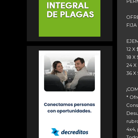
PER
OFR
FIJA
EJE
12 X 
18 X
24 X
36 X
¡CO
* Of
Cons
Desu
rubr
4x4, 
Todo