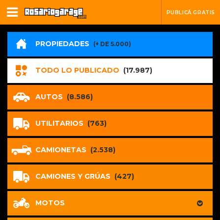
PUBLICÁ GRATIS
PROPIEDADES
(+ DE 5.000)
TODO LO PUBLICADO
(17.987)
AUTOS
(8.586)
UTILITARIOS
(763)
CAMIONETAS
(2.538)
CAMIONES Y GRÚAS
(427)
MOTOS