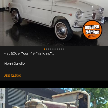
Fiat 600e **con 49.475 Kms**...
Henri Garello
U$S 12.500