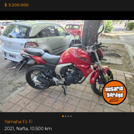
$ 3.200.000
Yamaha Fz Fi
2021
,
Nafta
,
10.500 km.