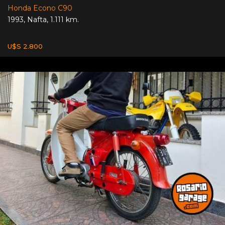
Honda Econo C90
1993
,
Nafta
,
1.111 km.
U$S 2.800