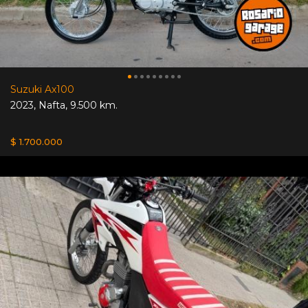
Suzuki Ax100
2023
,
Nafta
,
9.500 km.
$ 1.700.000