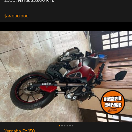
2000
,
Nafta
,
23.600 km.
$ 4.000.000
Yamaha Fz 150