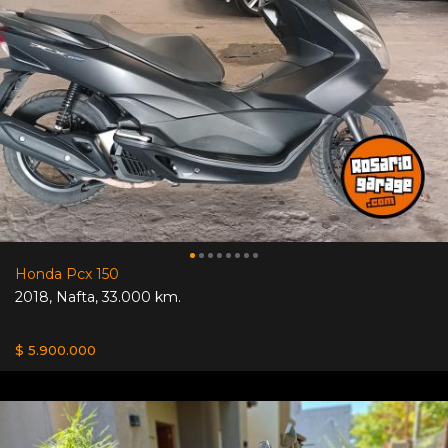
Honda Pcx 150
2018
,
Nafta
,
33.000 km.
$ 5.900.000