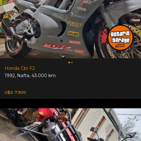
Honda Cbr F2
1992
,
Nafta
,
43.000 km.
U$S 7.900