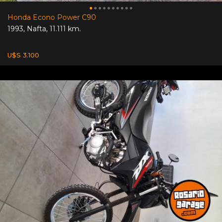
Honda Econo Power C90
1993
,
Nafta
,
11.111 km.
U$S 3.100