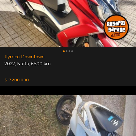
Kymco Downtown
2022
,
Nafta
,
6.500 km.
$ 7.200.000