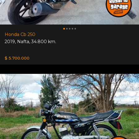
Honda Cb 250
2019
,
Nafta
,
34.800 km.
$ 5.700.000