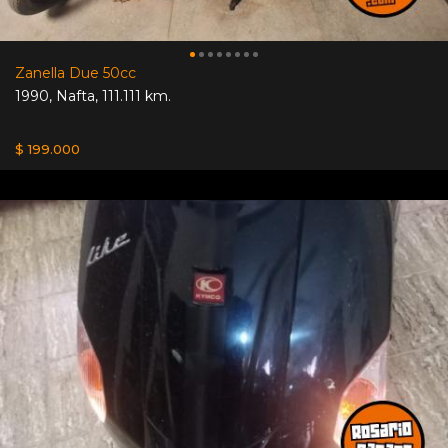
Zanella Due 50cc
1990
,
Nafta
,
111.111 km.
$ 199.000