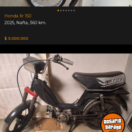
Honda Xr 150
2025
,
Nafta
,
360 km.
$ 5.000.000