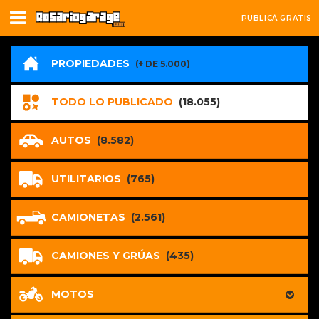
PUBLICÁ GRATIS
PROPIEDADES
(+ DE 5.000)
TODO LO PUBLICADO
(18.055)
AUTOS
(8.582)
UTILITARIOS
(765)
CAMIONETAS
(2.561)
CAMIONES Y GRÚAS
(435)
MOTOS