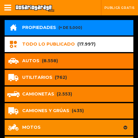
PUBLICÁ GRATIS
PROPIEDADES
(+ DE 5.000)
TODO LO PUBLICADO
(17.997)
AUTOS
(8.558)
UTILITARIOS
(762)
CAMIONETAS
(2.553)
CAMIONES Y GRÚAS
(435)
MOTOS