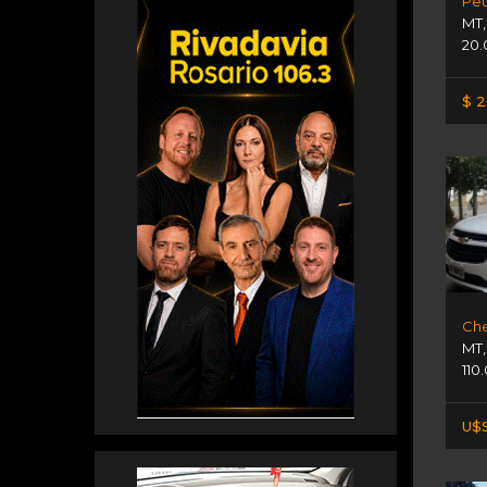
Peu
MT
20.
$ 2
Che
MT
110
U$S