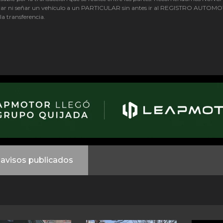
ar ni señar un vehículo a un PARTICULAR sin antes ir al REGISTRO AUTOM
 la transferencia.
avisos publicados