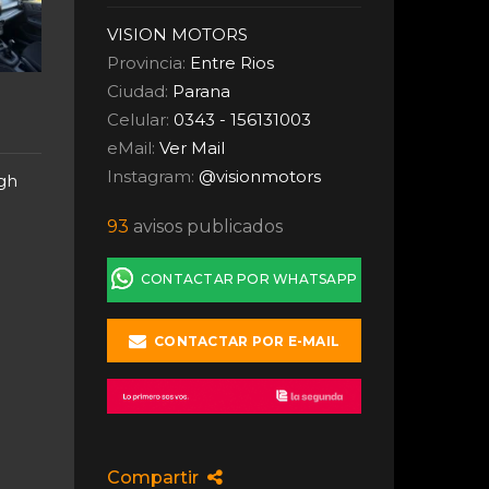
VISION MOTORS
Provincia:
Entre Rios
Ciudad:
Parana
Celular:
0343 - 156131003
eMail:
Ver Mail
Instagram:
@visionmotors
gh
93
avisos publicados
CONTACTAR POR WHATSAPP
CONTACTAR POR E-MAIL
Compartir