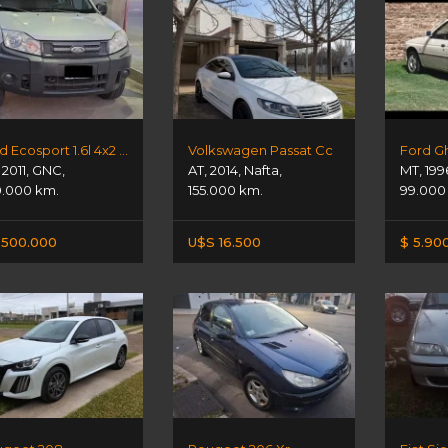
Ford Ecosport 1.6l 4x2 Xl Plus
Volkswagen Passat Cc
Ford Gh
,
2011
,
GNC
,
AT
,
2014
,
Nafta
,
MT
,
199
.000 km.
155.000 km.
99.000
1.500.000
U$S 16.500
$ 5.90