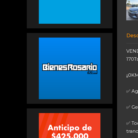
Desc
VEND
170Ts
¡¡0K
✅ Ag
✅ Ges
✅ To
tranq