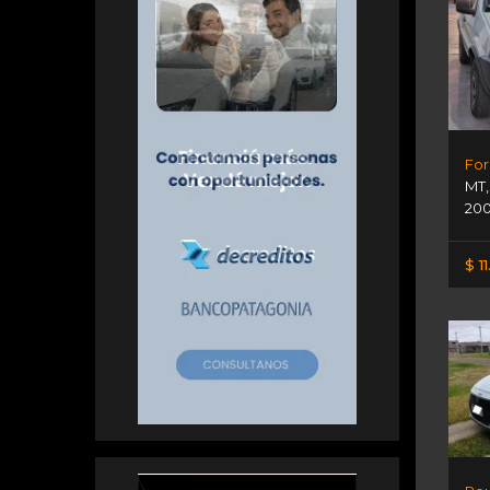
MT
200
$ 1