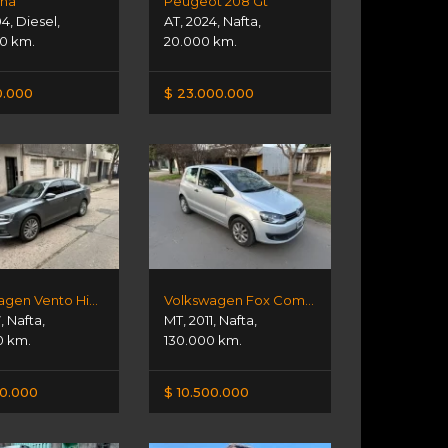
ena
Peugeot 208 Gt
04
,
Diesel
,
AT
,
2024
,
Nafta
,
0 km.
20.000 km.
0.000
$ 23.000.000
Volkswagen Vento Highline 1.4t At
Volkswagen Fox Comfortline 1.6
7
,
Nafta
,
MT
,
2011
,
Nafta
,
0 km.
130.000 km.
00.000
$ 10.500.000