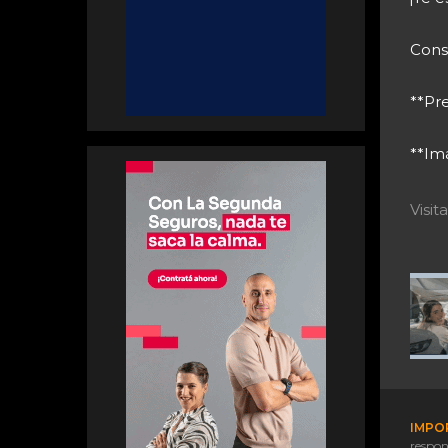
Consu
**Pre
**Imá
Visi
IMPO
respon