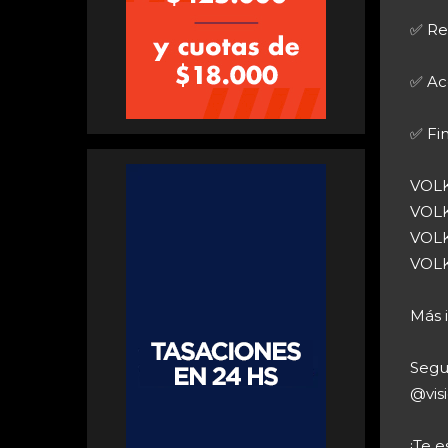
✅ Re
✅ Ac
✅ Fi
VOLK
VOLK
VOLK
VOLK
Más 
Segu
@vis
¡Te 