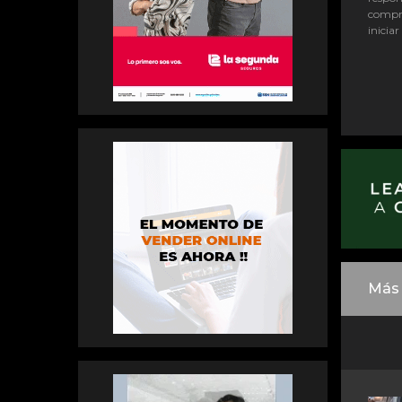
compr
iniciar
Más 