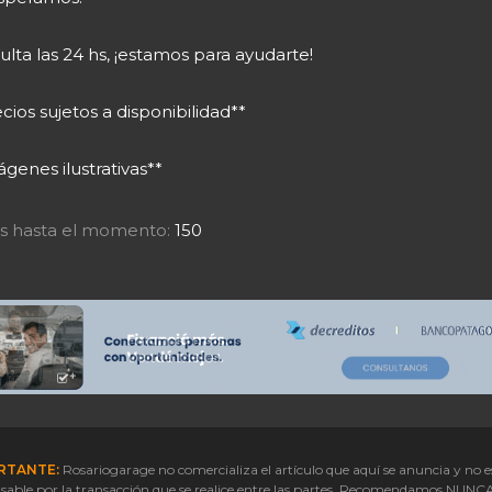
lta las 24 hs, ¡estamos para ayudarte!
cios sujetos a disponibilidad**
genes ilustrativas**
tas hasta el momento:
150
RTANTE:
Rosariogarage no comercializa el artículo que aquí se anuncia y no e
sable por la transacción que se realice entre las partes. Recomendamos NUNC