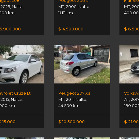
geot 208
Peugeot 206 Xr
Fiat Si
,
2025
,
Nafta
,
MT
,
2000
,
Nafta
,
MT
,
20
000 km.
11.111 km.
400.00
5.900.000
$ 4.580.000
$ 6.50
vrolet Cruze Lt
Peugeot 207 Xs
,
2015
,
Nafta
,
MT
,
2011
,
Nafta
,
AT
,
201
.000 km.
44.500 km.
180.00
 15.000
$ 10.500.000
$ 21.9