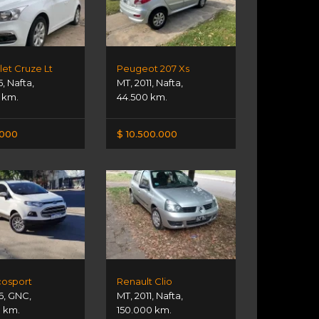
et Cruze Lt
Peugeot 207 Xs
5
,
Nafta
,
MT
,
2011
,
Nafta
,
 km.
44.500 km.
.000
$ 10.500.000
cosport
Renault Clio
6
,
GNC
,
MT
,
2011
,
Nafta
,
0 km.
150.000 km.