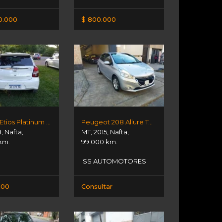
50.000
$ 800.000
Toyota Etios Platinum 1.5
Peugeot 208 Allure Touch
8
,
Nafta
,
MT
,
2015
,
Nafta
,
km.
99.000 km.
SS AUTOMOTORES
100
Consultar