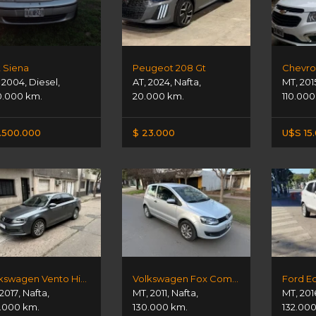
t Siena
Peugeot 208 Gt
Chevrol
,
2004
,
Diesel
,
AT
,
2024
,
Nafta
,
MT
,
201
.000 km.
20.000 km.
110.000
.500.000
$ 23.000
U$S 15
Volkswagen Vento Highline 1.4t At
Volkswagen Fox Comfortline 1.6
Ford E
2017
,
Nafta
,
MT
,
2011
,
Nafta
,
MT
,
201
.000 km.
130.000 km.
132.00