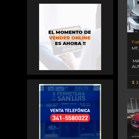
Fia
MT
MA
AU
$ 2