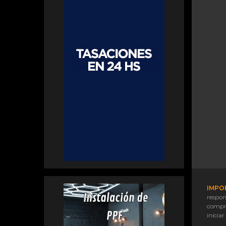
IMPO
respon
compr
iniciar