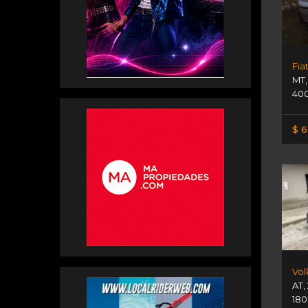
Fia
MT
400
$ 6
AT
,
180