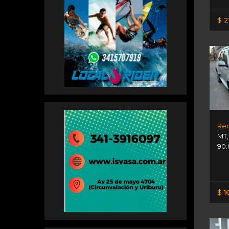
$ 2
Ren
MT
90.
$ 1