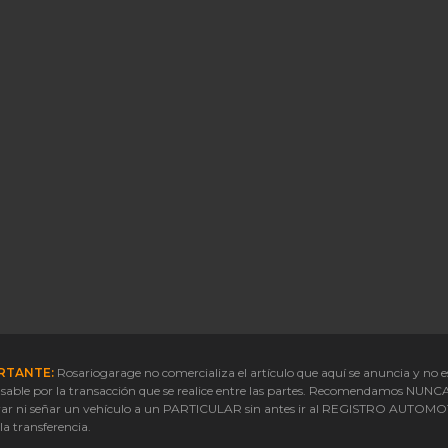
RTANTE:
Rosariogarage no comercializa el artículo que aquí se anuncia y no e
sable por la transacción que se realice entre las partes. Recomendamos NUNC
ar ni señar un vehículo a un PARTICULAR sin antes ir al REGISTRO AUTOM
 la transferencia.