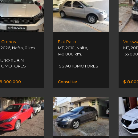
t Cronos
Fiat Palio
,
2026
,
Nafta
,
0 km.
MT
,
2010
,
Nafta
,
MT
,
201
140.000 km.
155.000
URO RUBINI
TOMOTORES
SS AUTOMOTORES
9.000.000
Consultar
$ 8.00