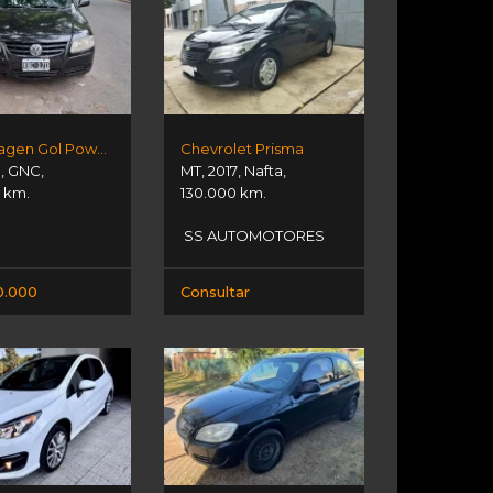
Volkswagen Gol Power 1.4l
Chevrolet Prisma
1
,
GNC
,
MT
,
2017
,
Nafta
,
 km.
130.000 km.
SS AUTOMOTORES
0.000
Consultar