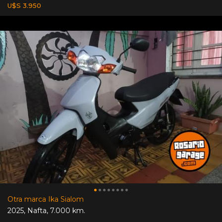
U$S 3.950
Otra marca Ika Sialom
2025
,
Nafta
,
7.000 km.