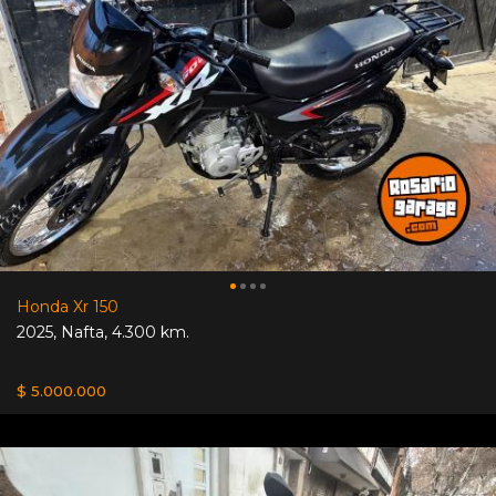
Honda Xr 150
2025
,
Nafta
,
4.300 km.
$ 5.000.000