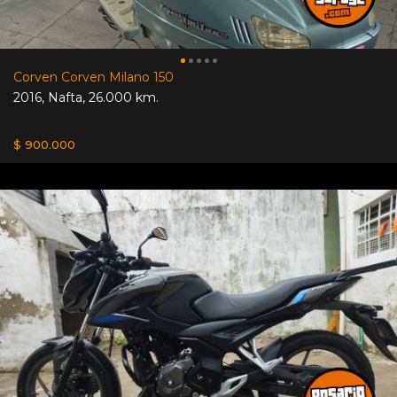
Corven Corven Milano 150
2016
,
Nafta
,
26.000 km.
$ 900.000