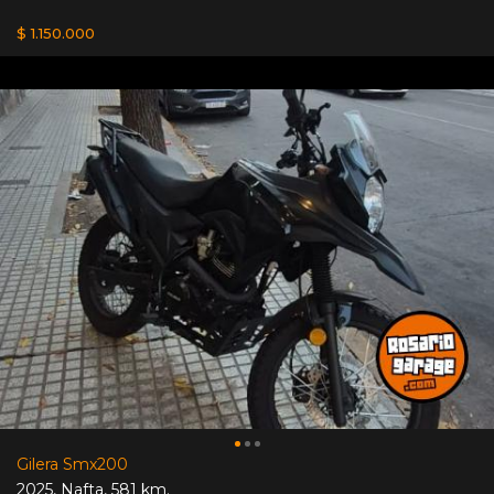
$ 1.150.000
Gilera Smx200
2025
,
Nafta
,
581 km.