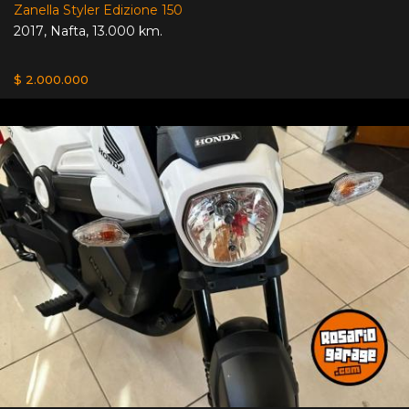
Zanella Styler Edizione 150
2017
,
Nafta
,
13.000 km.
$ 2.000.000