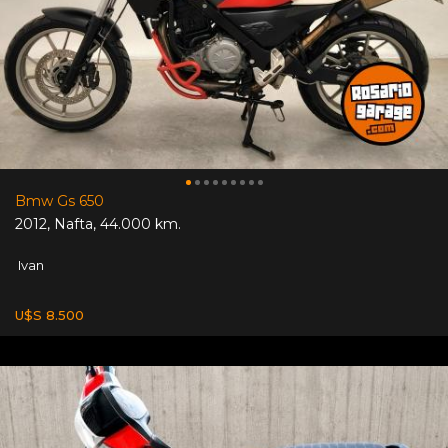
Bmw Gs 650
2012
,
Nafta
,
44.000 km.
Ivan
U$S 8.500