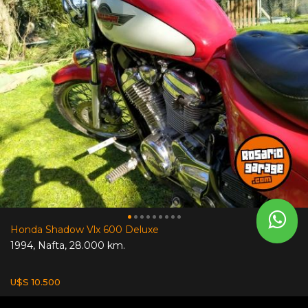
Honda Shadow Vlx 600 Deluxe
1994
,
Nafta
,
28.000 km.
U$S 10.500