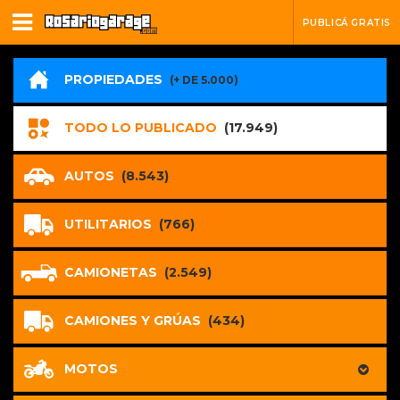
PUBLICÁ GRATIS
PROPIEDADES
(+ DE 5.000)
TODO LO PUBLICADO
(17.949)
AUTOS
(8.543)
UTILITARIOS
(766)
CAMIONETAS
(2.549)
CAMIONES Y GRÚAS
(434)
MOTOS