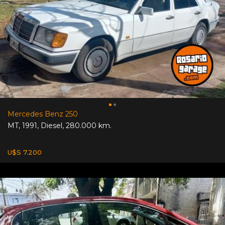
Mercedes Benz 250
MT
,
1991
,
Diesel
,
280.000 km.
U$S 7.200