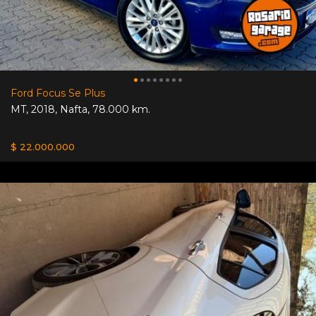
Ford Focus Se Plus
MT
,
2018
,
Nafta
,
78.000 km.
$ 22.000.000