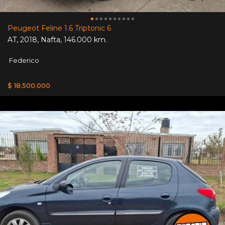
Peugeot Feline 1.6 Triptonic 6
AT
,
2018
,
Nafta
,
146.000 km.
Federico
$ 18.500.000