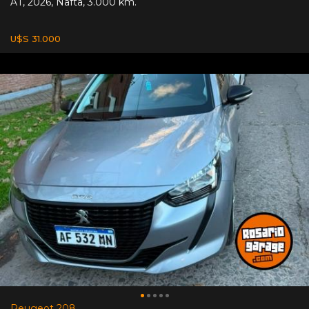
AT
,
2026
,
Nafta
,
3.000 km.
U$S 31.000
Peugeot 208