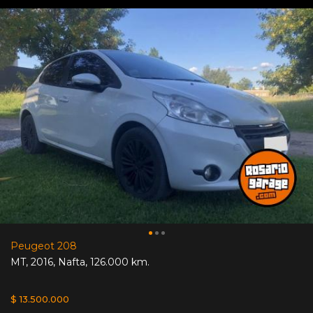
Peugeot 208
MT
,
2016
,
Nafta
,
126.000 km.
$ 13.500.000