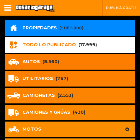
PUBLICÁ GRATIS
PROPIEDADES
(+ DE 5.000)
TODO LO PUBLICADO
(17.999)
AUTOS
(8.560)
UTILITARIOS
(767)
CAMIONETAS
(2.553)
CAMIONES Y GRÚAS
(430)
MOTOS