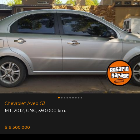
Chevrolet Aveo G3
MT
,
2012
,
GNC
,
350.000 km.
$ 9.500.000