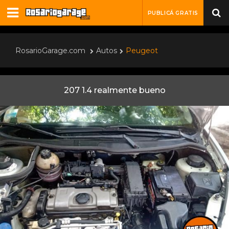
PUBLICÁ GRATIS
RosarioGarage.com
Autos
Peugeot
207 1.4 realmente bueno