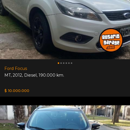
Ford Focus
MT
,
2012
,
Diesel
,
190.000 km.
$ 10.000.000