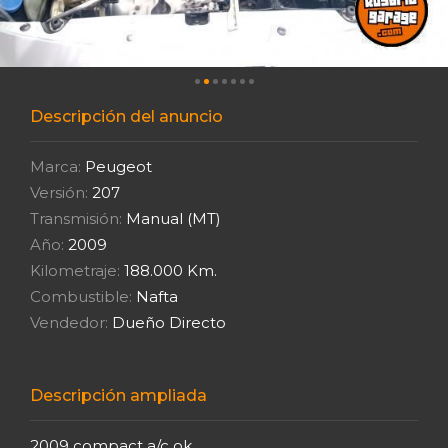
Descripción del anuncio
Marca:
Peugeot
Versión:
207
Transmisión:
Manual (MT)
Año:
2009
Kilometraje:
188.000 Km.
Combustible:
Nafta
Vendedor:
Dueño Directo
Descripción ampliada
2009 compact a/c ok