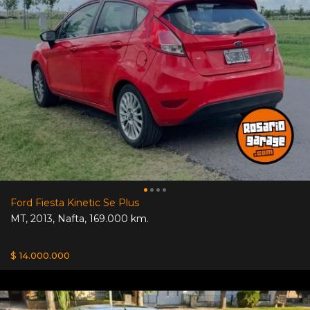
Ford Fiesta Kinetic Se Plus
MT
,
2013
,
Nafta
,
169.000 km.
$ 14.000.000