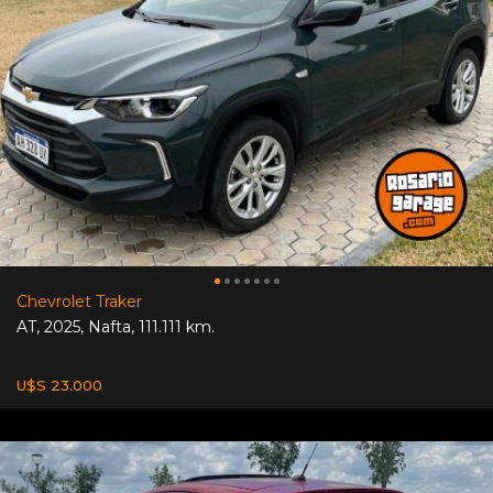
Chevrolet Traker
AT
,
2025
,
Nafta
,
111.111 km.
U$S 23.000