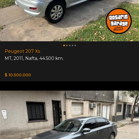
Peugeot 207 Xs
MT
,
2011
,
Nafta
,
44.500 km.
$ 10.500.000