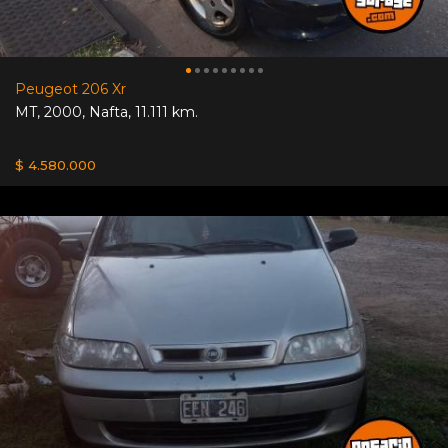
Peugeot 206 Xr
MT
,
2000
,
Nafta
,
11.111 km.
$ 4.580.000