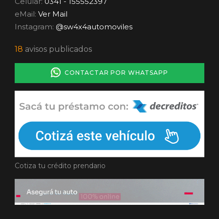
Celular:
0341 - 155552397
eMail:
Ver Mail
Instagram:
@sw4x4automoviles
18
avisos publicados
CONTACTAR POR WHATSAPP
Cotiza tu crédito prendario