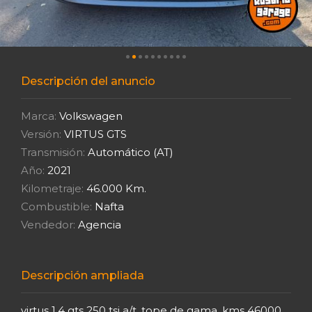
Descripción del anuncio
Marca:
Volkswagen
Versión:
VIRTUS GTS
Transmisión:
Automático (AT)
Año:
2021
Kilometraje:
46.000 Km.
Combustible:
Nafta
Vendedor:
Agencia
Descripción ampliada
virtus 1.4 gts 250 tsi a/t, tope de gama, kms 46000,