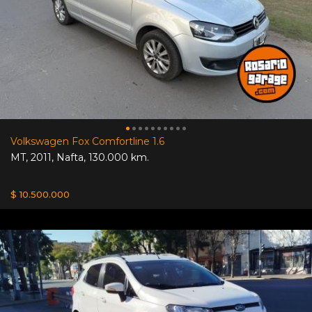
Volkswagen Fox Comfortline 1.6
MT
,
2011
,
Nafta
,
130.000 km.
$ 10.500.000