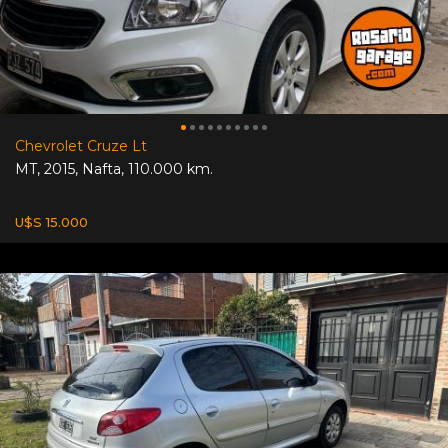
Chevrolet Cruze Lt
MT
,
2015
,
Nafta
,
110.000 km.
U$S 15.000