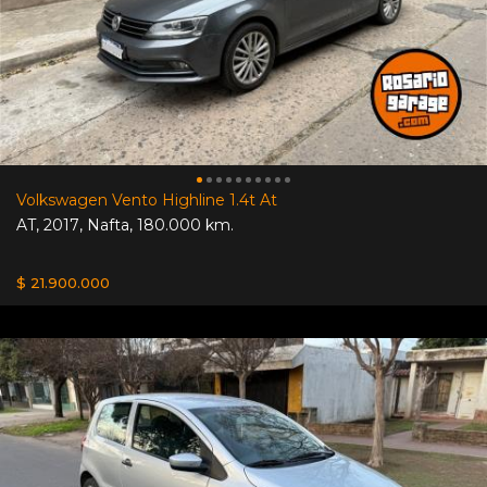
Volkswagen Vento Highline 1.4t At
AT
,
2017
,
Nafta
,
180.000 km.
$ 21.900.000