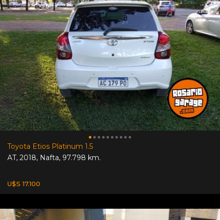
Toyota Etios Platinum 1.5
AT
,
2018
,
Nafta
,
97.798 km.
U$S 17.100