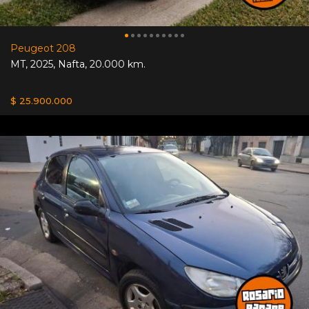
Peugeot 208
MT
,
2025
,
Nafta
,
20.000 km.
$ 25.900.000