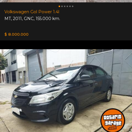
Volkswagen Gol Power 1.4l
MT
,
2011
,
GNC
,
155.000 km.
$ 8.000.000