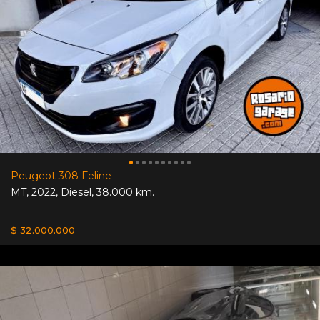
Peugeot 308 Feline
MT
,
2022
,
Diesel
,
38.000 km.
$ 32.000.000