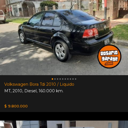
Volkswagen Bora Tdi 2010 / Liquido
MT
,
2010
,
Diesel
,
160.000 km.
$ 9.800.000