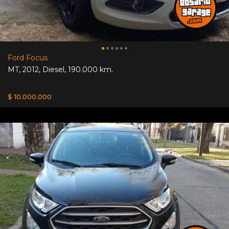
Ford Focus
MT
,
2012
,
Diesel
,
190.000 km.
$ 10.000.000