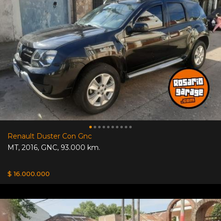
Renault Duster Con Gnc
MT
,
2016
,
GNC
,
93.000 km.
$ 16.000.000