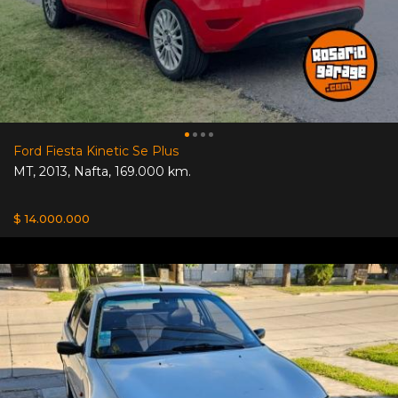
Ford Fiesta Kinetic Se Plus
MT
,
2013
,
Nafta
,
169.000 km.
$ 14.000.000