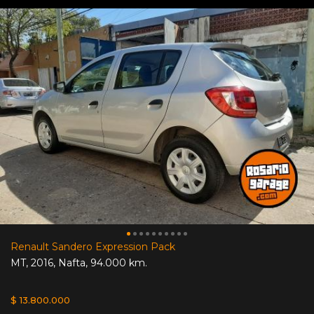
Renault Sandero Expression Pack
MT
,
2016
,
Nafta
,
94.000 km.
$ 13.800.000