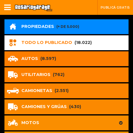
PUBLICÁ GRATIS
PROPIEDADES
(+ DE 5.000)
TODO LO PUBLICADO
(18.022)
AUTOS
(8.597)
UTILITARIOS
(762)
CAMIONETAS
(2.551)
CAMIONES Y GRÚAS
(430)
MOTOS