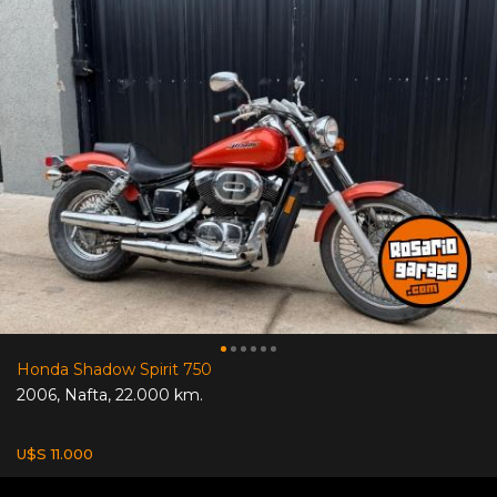
Honda Shadow Spirit 750
2006
,
Nafta
,
22.000 km.
U$S 11.000