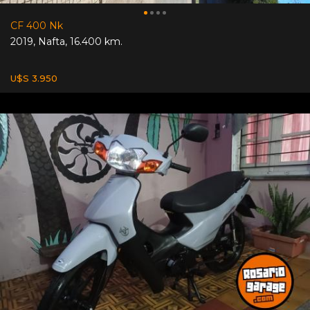
CF 400 Nk
2019
,
Nafta
,
16.400 km.
U$S 3.950