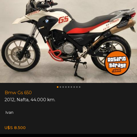
Bmw Gs 650
2012
,
Nafta
,
44.000 km.
Ivan
U$S 8.500