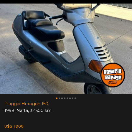
Piaggio Hexagon 150
1998
,
Nafta
,
32.500 km.
U$S 1.900