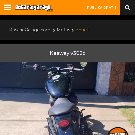
PUBLICÁ GRATIS
RosarioGarage.com
Motos
Benelli
Keeway v302c