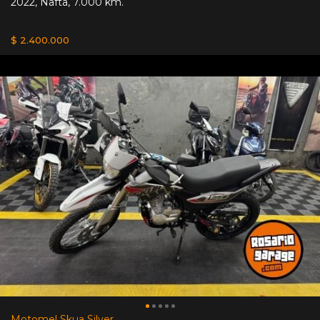
2022
,
Nafta
,
7.000 km.
$ 2.400.000
Motomel Skua Silver