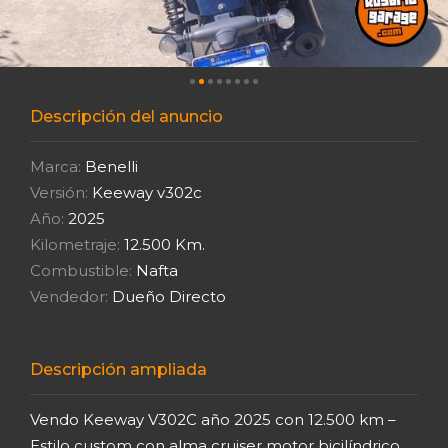
Descripción del anuncio
Marca:
Benelli
Versión:
Keeway v302c
Año:
2025
Kilometraje:
12.500 Km.
Combustible:
Nafta
Vendedor:
Dueño Directo
Descripción ampliada
Vendo Keeway V302C año 2025 con 12.500 km –
Estilo custom con alma cruiser motor bicilíndrico