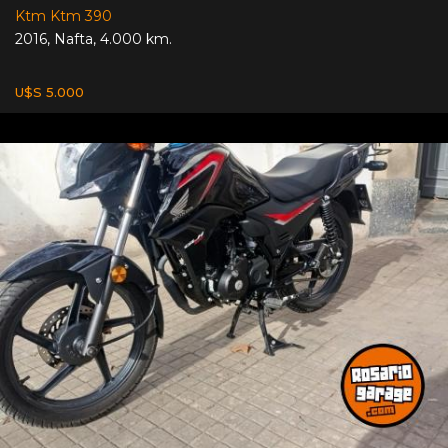
Ktm Ktm 390
2016
,
Nafta
,
4.000 km.
U$S 5.000