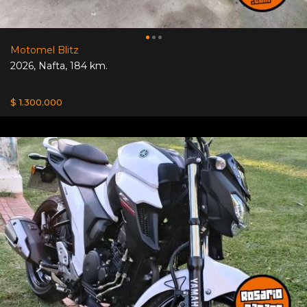
Motomel Blitz
2026
,
Nafta
,
184 km.
$ 1.300.000