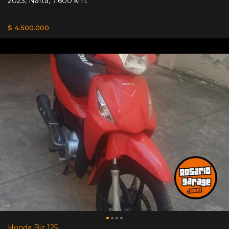
2023
,
Nafta
,
7.600 km.
$ 4.500.000
Honda Biz 125