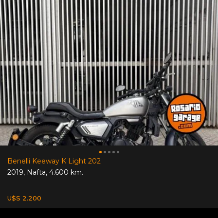
Benelli Keeway K Light 202
2019
,
Nafta
,
4.600 km.
U$S 2.200