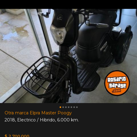
Otra marca Elpra Master Poogy
2018
,
Electrico / Hibrido
,
6.000 km.
$ 2.700.000