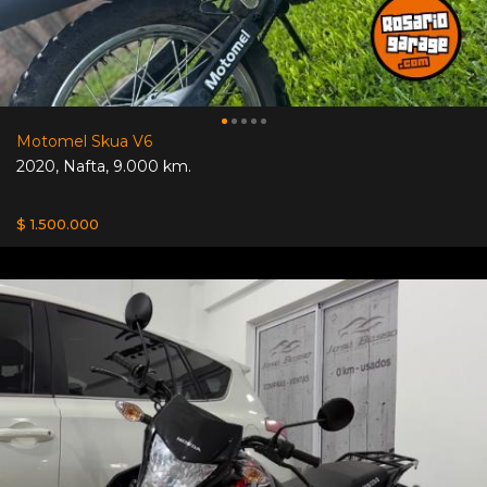
Motomel Skua V6
2020
,
Nafta
,
9.000 km.
$ 1.500.000