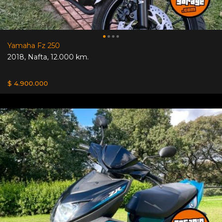
Yamaha Fz 250
2018
,
Nafta
,
12.000 km.
$ 4.900.000